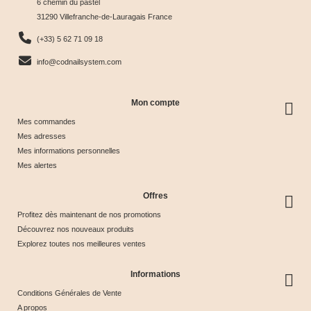
Tips &
Collection
Crystal
Soie &
6 chemin du pastel
31290 Villefranche-de-Lauragais France
nuancier
& Tips
Glow &
Tips
65,00 €
40,00 €
44,17 €
44,17 €
(+33) 5 62 71 09 18
Tips
info@codnailsystem.com
Mon compte
Mes commandes
Mes adresses
Mes informations personnelles
Mes alertes
Offres
Profitez dès maintenant de nos promotions
Découvrez nos nouveaux produits
Explorez toutes nos meilleures ventes
Informations
Conditions Générales de Vente
A propos