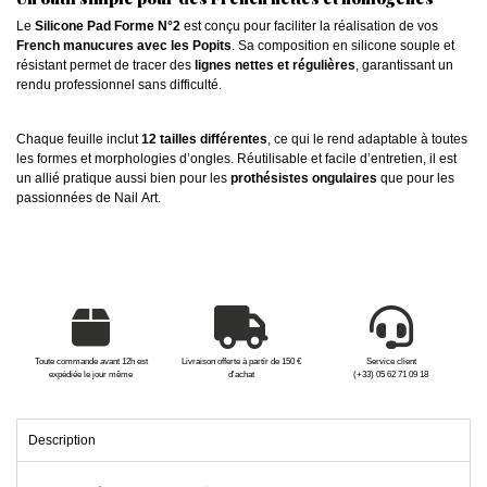
Le
Silicone Pad Forme N°2
est conçu pour faciliter la réalisation de vos
French manucures avec les Popits
. Sa composition en silicone souple et
résistant permet de tracer des
lignes nettes et régulières
, garantissant un
rendu professionnel sans difficulté.
Chaque feuille inclut
12 tailles différentes
, ce qui le rend adaptable à toutes
les formes et morphologies d’ongles. Réutilisable et facile d’entretien, il est
un allié pratique aussi bien pour les
prothésistes ongulaires
que pour les
passionnées de Nail Art.
Toute commande avant 12h est
Livraison offerte à partir de 150 €
Service client
expédiée le jour même
d'achat
(+33) 05 62 71 09 18
Description