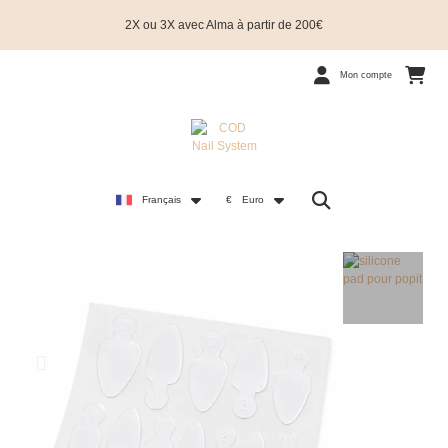
2X ou 3X avec Alma à partir de 200€
Mon compte
Français
€
Euro