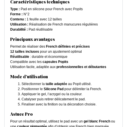
Caractéristiques techniques
Type :
Pad en silicone pour French avec Popits
Forme :
N°2
Contenu :
1 feuille avec 12 tailles
Utilisation :
Réalisation de French manucures régulières
Durabilité :
Pad réutilisable
Principaux avantages
Permet de réaliser des
French définies et précises
12 tailles incluses
pour un ajustement optimal
Réutilisable
: durable et économique
Compatible avec les
capsules Popits
Utilisation facile, adaptée aux
professionnelles et débutantes
Mode d’utilisation
Sélectionner la
taille adaptée
au Popit utilisé.
Positionner le
Silicone Pad
pour délimiter la French.
Appliquer le gel, l’acrygel ou la couleur.
Catalyser puis retirer délicatement le pad.
Finaliser avec la finition ou la décoration choisie.
Astuce Pro
Pour un résultat optimal, utilisez le pad avec un
gel blanc French
ou
une
couleur pigmentée
afin d’obtenir une French bien marquée.