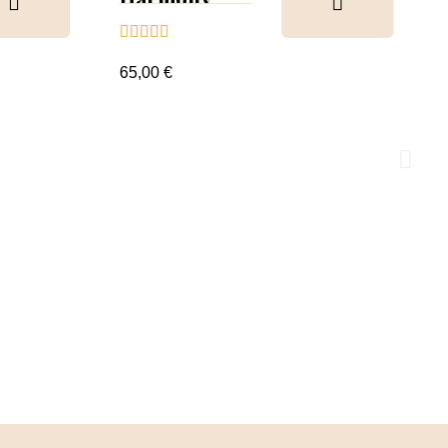
Tips &





nuancier
65,00 €