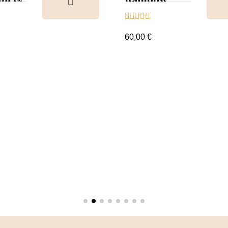
Tips &





nuancier
60,00 €