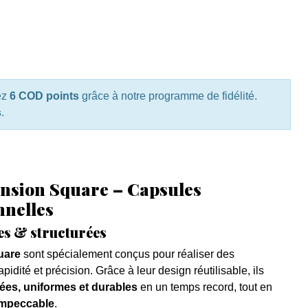
ez
6 COD points
grâce à notre programme de fidélité.
s
.
ension Square – Capsules
nnelles
es & structurées
uare
sont spécialement conçus pour réaliser des
pidité et précision. Grâce à leur design réutilisable, ils
rées, uniformes et durables
en un temps record, tout en
impeccable
.