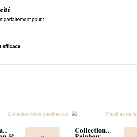
cité
 parfaitement pour :
t efficace
a
Collection
ion &
Rainbow