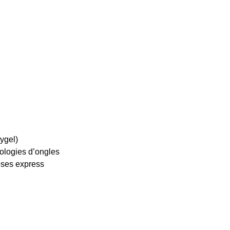
ygel)
hologies d’ongles
oses express