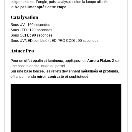
soigneusement l’ongle, puis catalysez selon la lampe utilisée.
⚠️
Ne pas limer après cette étape.
Catalysation
Sous UV : 160 secondes
Sous LED : 120 secondes
Sous CCFL : 90 secondes
Sous UV/LED combiné (LED PRO COD) : 90 secondes
Astuce Pro
Pour un
effet opalin et lumineux
, appliquez les
Aurora Flakes 2
sur
une base blanche, nude ou pastel.
Sur une base foncée, les reflets deviennent
métallisés et profonds
,
offrant un rendu
miroir contrasté et sophistiqué
.