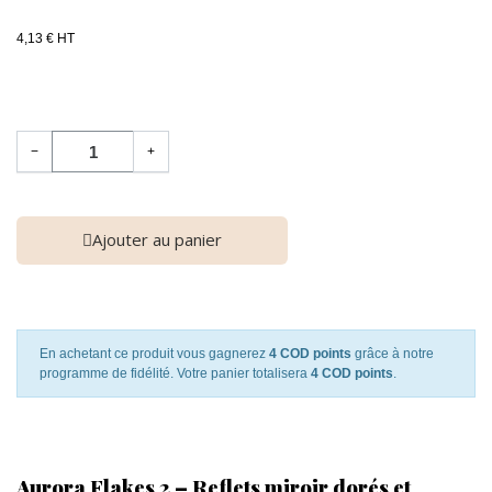
4,13 € HT
−
+
Ajouter au panier
En achetant ce produit vous gagnerez
4 COD points
grâce à notre
programme de fidélité. Votre panier totalisera
4 COD points
.
Aurora Flakes 2 – Reflets miroir dorés et