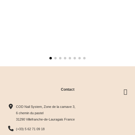
Contact
COD Nail System, Zone de la camave 3,
6 chemin du pastel
31290 Villefranche-de-Lauragais France
(+33) 5 62 71 09 18