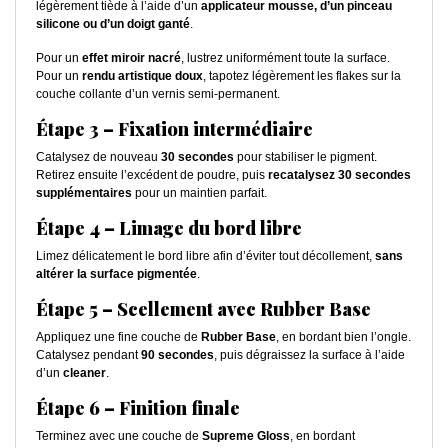
légèrement tiède à l’aide d’un
applicateur mousse, d’un pinceau
silicone ou d’un doigt ganté
.
Pour un
effet miroir nacré
, lustrez uniformément toute la surface.
Pour un
rendu artistique doux
, tapotez légèrement les flakes sur la
couche collante d’un vernis semi-permanent.
Étape 3 – Fixation intermédiaire
Catalysez de nouveau
30 secondes
pour stabiliser le pigment.
Retirez ensuite l’excédent de poudre, puis
recatalysez 30 secondes
supplémentaires
pour un maintien parfait.
Étape 4 – Limage du bord libre
Limez délicatement le bord libre afin d’éviter tout décollement,
sans
altérer la surface pigmentée
.
Étape 5 – Scellement avec Rubber Base
Appliquez une fine couche de
Rubber Base
, en bordant bien l’ongle.
Catalysez pendant
90 secondes
, puis dégraissez la surface à l’aide
d’un
cleaner
.
Étape 6 – Finition finale
Terminez avec une couche de
Supreme Gloss
, en bordant