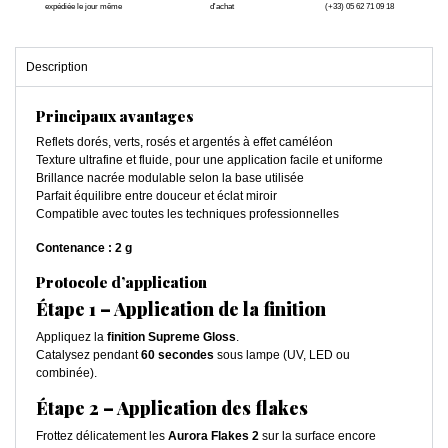
expédiée le jour même
d'achat
(+33) 05 62 71 09 18
Description
Principaux avantages
Reflets dorés, verts, rosés et argentés à effet caméléon
Texture ultrafine et fluide, pour une application facile et uniforme
Brillance nacrée modulable selon la base utilisée
Parfait équilibre entre douceur et éclat miroir
Compatible avec toutes les techniques professionnelles
Contenance : 2 g
Protocole d’application
Étape 1 – Application de la finition
Appliquez la
finition Supreme Gloss
.
Catalysez pendant
60 secondes
sous lampe (UV, LED ou
combinée).
Étape 2 – Application des flakes
Frottez délicatement les
Aurora Flakes 2
sur la surface encore