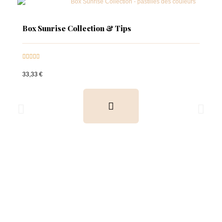
Box Sunrise Collection & Tips





33,33 €