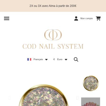
2X ou 3X avec Alma à partir de 200€
Mon compte
Français
€
Euro