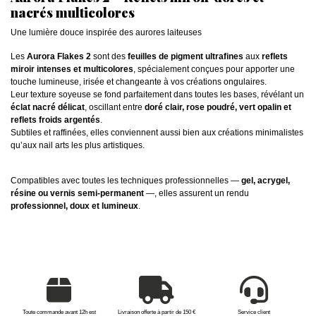
nacrés multicolores
Une lumière douce inspirée des aurores laiteuses
Les
Aurora Flakes 2
sont des
feuilles de pigment ultrafines
aux
reflets
miroir intenses et multicolores
, spécialement conçues pour apporter une
touche lumineuse, irisée et changeante à vos créations ongulaires.
Leur texture soyeuse se fond parfaitement dans toutes les bases, révélant un
éclat nacré délicat
, oscillant entre
doré clair, rose poudré, vert opalin et
reflets froids argentés
.
Subtiles et raffinées, elles conviennent aussi bien aux créations minimalistes
qu’aux nail arts les plus artistiques.
Compatibles avec toutes les techniques professionnelles —
gel, acrygel,
résine ou vernis semi-permanent
—, elles assurent un rendu
professionnel, doux et lumineux
.
Toute commande avant 12h est
Livraison offerte à partir de 150 €
Service client