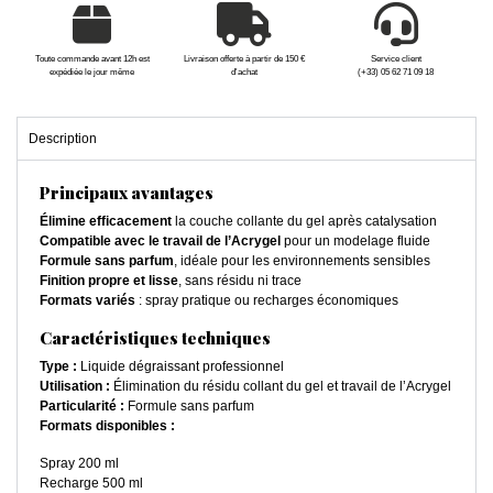
Toute commande avant 12h est
Livraison offerte à partir de 150 €
Service client
expédiée le jour même
d'achat
(+33) 05 62 71 09 18
Description
Principaux avantages
Élimine efficacement
la couche collante du gel après catalysation
Compatible avec le travail de l’Acrygel
pour un modelage fluide
Formule sans parfum
, idéale pour les environnements sensibles
Finition propre et lisse
, sans résidu ni trace
Formats variés
: spray pratique ou recharges économiques
Caractéristiques techniques
Type :
Liquide dégraissant professionnel
Utilisation :
Élimination du résidu collant du gel et travail de l’Acrygel
Particularité :
Formule sans parfum
Formats disponibles :
Spray 200 ml
Recharge 500 ml