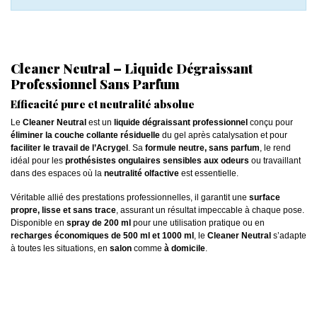
Cleaner Neutral – Liquide Dégraissant
Professionnel Sans Parfum
Efficacité pure et neutralité absolue
Le
Cleaner Neutral
est un
liquide dégraissant professionnel
conçu pour
éliminer la couche collante résiduelle
du gel après catalysation et pour
faciliter le travail de l’Acrygel
. Sa
formule neutre, sans parfum
, le rend
idéal pour les
prothésistes ongulaires sensibles aux odeurs
ou travaillant
dans des espaces où la
neutralité olfactive
est essentielle.
Véritable allié des prestations professionnelles, il garantit une
surface
propre, lisse et sans trace
, assurant un résultat impeccable à chaque pose.
Disponible en
spray de 200 ml
pour une utilisation pratique ou en
recharges économiques de 500 ml et 1000 ml
, le
Cleaner Neutral
s’adapte
à toutes les situations, en
salon
comme
à domicile
.