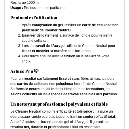
Recharge 1000 ml
Usage :
Professionnel et particulier
Protocole d’utilisation
Après
catalysation du gel
, imbiber un
carré de cellulose non
pelucheux
de
Cleaner Neutral
.
Essuyer délicatement
la surface de l’ongle pour retirer la
couche collante.
Lors du
travail de l’Acrygel
, utiliser le Cleaner Neutral pour
lisser et modeler la matière
plus facilement.
Poursuivre ensuite avec la
finition
ou le
nail art
de votre
choix.
Astuce Pro 💡
Pour un
résultat parfaitement lisse et sans fibre
, utilisez toujours
des
carrés de cellulose non pelucheux
imbibés de Cleaner Neutral.
Sa
formule neutre
en fait le choix idéal pour les
formations
, les
salons collectifs
ou les
espaces de travail sensibles aux parfums
.
Un nettoyant professionnel polyvalent et fiable
Le
Cleaner Neutral
combine
efficacité et tolérance
: il assure un
dégraissage rapide et précis tout en offrant un
confort olfactif total
.
Adapté à toutes les techniques de gel et d’Acrygel, il garantit un
résultat net, durable et professionnel
, tout en respectant