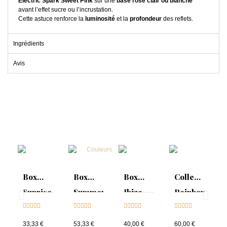
Electric Spark Sweet Pink
sur une
base rose clair ou blanche
avant l’effet sucre ou l’incrustation.
Cette astuce renforce la
luminosité
et la
profondeur
des reflets.
Ingrédients
Avis
Box
Box
Box
Collection
Sunrise
Summer
Ibiza
Rainbow
Collection





Mood :





Collection





Tips &





& Tips
ON
& Tips
nuancier
33,33 €
53,33 €
40,00 €
60,00 €