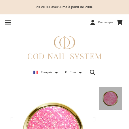
2X ou 3X avec Alma à partir de 200€
Mon compte
Français
€
Euro