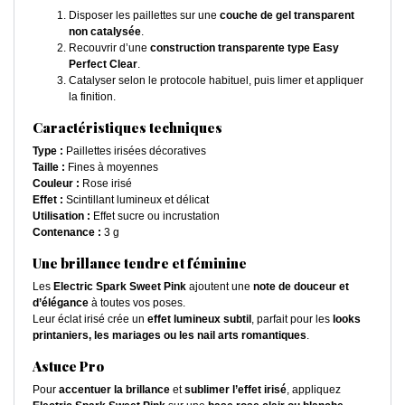
Disposer les paillettes sur une
couche de gel transparent
non catalysée
.
Recouvrir d’une
construction transparente type Easy
Perfect Clear
.
Catalyser selon le protocole habituel, puis limer et appliquer
la finition.
Caractéristiques techniques
Type :
Paillettes irisées décoratives
Taille :
Fines à moyennes
Couleur :
Rose irisé
Effet :
Scintillant lumineux et délicat
Utilisation :
Effet sucre ou incrustation
Contenance :
3 g
Une brillance tendre et féminine
Les
Electric Spark Sweet Pink
ajoutent une
note de douceur et
d’élégance
à toutes vos poses.
Leur éclat irisé crée un
effet lumineux subtil
, parfait pour les
looks
printaniers, les mariages ou les nail arts romantiques
.
Astuce Pro
Pour
accentuer la brillance
et
sublimer l’effet irisé
, appliquez