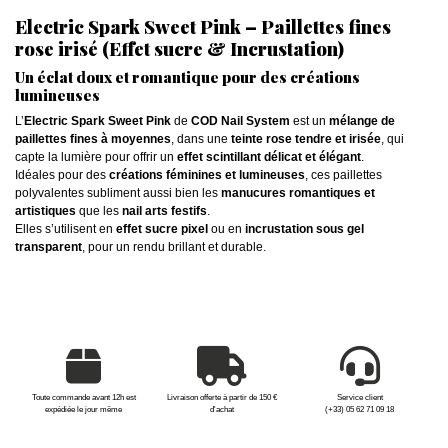
Electric Spark Sweet Pink – Paillettes fines
rose irisé (Effet sucre & Incrustation)
Un éclat doux et romantique pour des créations
lumineuses
L’
Electric Spark Sweet Pink
de
COD Nail System
est un
mélange de
paillettes fines à moyennes
, dans une
teinte rose tendre et irisée
, qui
capte la lumière pour offrir un
effet scintillant délicat et élégant
.
Idéales pour des
créations féminines et lumineuses
, ces paillettes
polyvalentes subliment aussi bien les
manucures romantiques et
artistiques
que les
nail arts festifs
.
Elles s’utilisent en
effet sucre pixel
ou en
incrustation sous gel
transparent
, pour un rendu brillant et durable.
Toute commande avant 12h est
Livraison offerte à partir de 150 €
Service client
expédiée le jour même
d'achat
(+33) 05 62 71 09 18