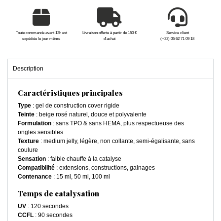
Toute commande avant 12h est
Livraison offerte à partir de 150 €
Service client
expédiée le jour même
d'achat
(+33) 05 62 71 09 18
Description
Caractéristiques principales
Type
: gel de construction cover rigide
Teinte
: beige rosé naturel, douce et polyvalente
Formulation
: sans TPO & sans HEMA, plus respectueuse des
ongles sensibles
Texture
: medium jelly, légère, non collante, semi-égalisante, sans
coulure
Sensation
: faible chauffe à la catalyse
Compatibilité
: extensions, constructions, gainages
Contenance
: 15 ml, 50 ml, 100 ml
Temps de catalysation
UV
: 120 secondes
CCFL
: 90 secondes