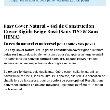
programme de fidélité. Votre panier totalisera
12 COD points
.
Easy Cover Natural – Gel de Construction
Cover Rigide Beige Rosé (Sans TPO & Sans
HEMA)
Un rendu naturel et universel pour toutes vos poses
Le
Easy Cover Natural
est un
gel de construction cover rigide
à la
teinte
beige rosé naturel
, spécialement conçu pour s’adapter à un large éventail
de carnations. Sa
nouvelle formule sans TPO et sans HEMA
offre une
sécurité renforcée, respectueuse des ongles sensibles.
Sa
texture fondante
, auto égalisante, légère et non collante, garantit un
travail fluide et précis, sans coulure. Plus épaisse, elle réduit la sensation de
chauffe lors de la catalyse, pour un
confort de pose optimal
. Résultat : une
couvrance parfaite en couche moyenne
, une
tenue extrême
et un rendu
professionnel.