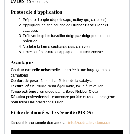
UV LED
: 60 secondes
Protocole d’application
Préparer l’ongle (dépolissage, nettoyage, cuticules).
Appliquer une fine couche de
Rubber Base Clear
et
catalyser.
Prélever le gel et travailler
doigt par doigt
pour plus de
précision.
Modeler la forme souhaitée puis catalyser.
Limer si nécessaire et appliquer la finition choisie.
Avantages
Couleur naturelle universelle
: adaptée à une large gamme de
carnations
Confort de pose
: faible chauffe lors de la catalyse
Texture idéale
: fluide, semi-égalisante, facile à travailler
Tenue extrême
: renforcée par la
Base Rubber Clear
Résultat professionnel
: couvrance parfaite et rendu homogène
pour toutes les prestations salon
Fiche de données de sécurité (MSDS)
Disponible sur simple demande à :
info@codnailsystem.com