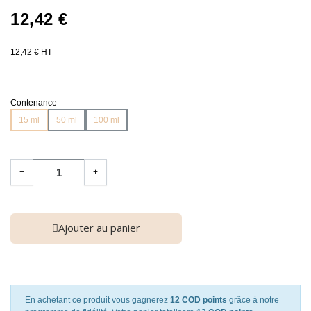
12,42 €
12,42 € HT
Contenance
15 ml
50 ml
100 ml
−
+
Ajouter au panier
En achetant ce produit vous gagnerez
12 COD points
grâce à notre