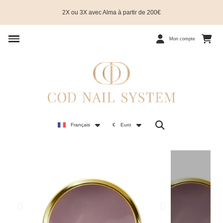
2X ou 3X avec Alma à partir de 200€
Mon compte
Français
€
Euro