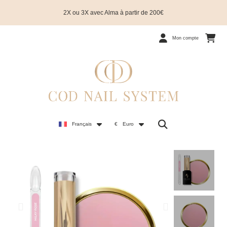
2X ou 3X avec Alma à partir de 200€
Mon compte
Français
€
Euro