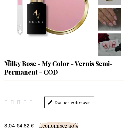
Milky Rose - My Color - Vernis Semi-
Permanent - COD





Donnez votre avis
Économisez 40%
8,04 €
4,82 €