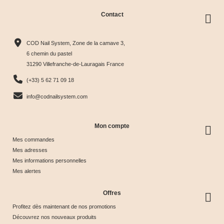
Contact
Collection
Box
Box Cat
Collection
Harmony
Candy
Eye
Cat Eye
COD Nail System, Zone de la camave 3,
Tips &





Collection





Crystal





Soie &





6 chemin du pastel
31290 Villefranche-de-Lauragais France
nuancier
& Tips
Glow &
Tips
65,00 €
40,00 €
44,17 €
44,17 €
(+33) 5 62 71 09 18
Tips
info@codnailsystem.com
Mon compte
Mes commandes
Mes adresses
Mes informations personnelles
Mes alertes
Offres
Profitez dès maintenant de nos promotions
Découvrez nos nouveaux produits