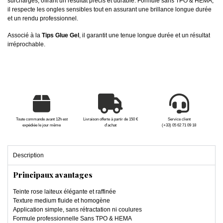
surcharges, offrant un résultat précis et durable. Formulé sans TPO & HEMA,
il respecte les ongles sensibles tout en assurant une brillance longue durée
et un rendu professionnel.
Associé à la
Tips Glue Gel
, il garantit une tenue longue durée et un résultat
irréprochable.
Toute commande avant 12h est
Livraison offerte à partir de 150 €
Service client
expédiée le jour même
d'achat
(+33) 05 62 71 09 18
Description
Principaux avantages
Teinte rose laiteux élégante et raffinée
Texture medium fluide et homogène
Application simple, sans rétractation ni coulures
Formule professionnelle Sans TPO & HEMA