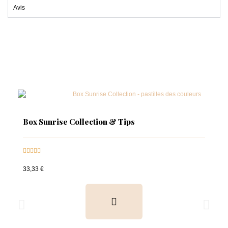
Avis
Box Sunrise Collection & Tips





33,33 €