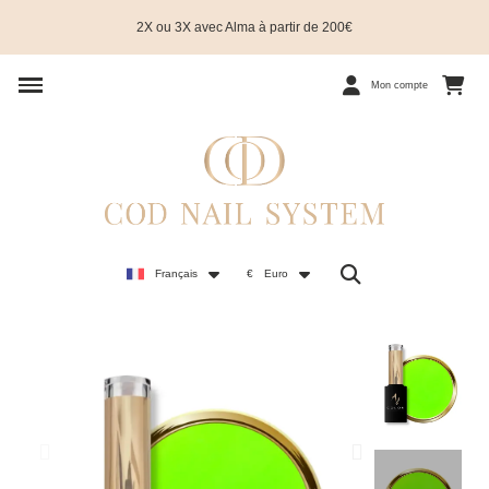
2X ou 3X avec Alma à partir de 200€
Mon compte
Français
€
Euro