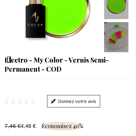
Electro - My Color - Vernis Semi-
Permanent - COD





Donnez votre avis
Économisez 40%
7,46 €
4,48 €