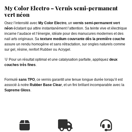
My Color Electro – Vernis semi-permanent
vert néon
Osez l’intensité avec
My Color Electro
, un
vernis semi-permanent vert
néon
éclatant qui attire instantanément l’attention. Sa teinte vive et électrique
incarne l’audace et l’énergie, idéale pour des manucures modernes et des
nail arts originaux. Sa
texture medium couvrante dès la première couche
assure un rendu homogène et sans rétractation, sur ongles naturels comme
sur gel, résine, renfort Rubber ou Acrygel.
💡 Pour un résultat optimal et une catalysation parfaite, appliquez
deux
couches très fines
.
Formulé
sans TPO
, ce vernis garantit une tenue longue durée lorsqu’il est
associé à notre
Rubber Base Clear
, et un fini brillant incomparable avec la
Supreme Gloss
.