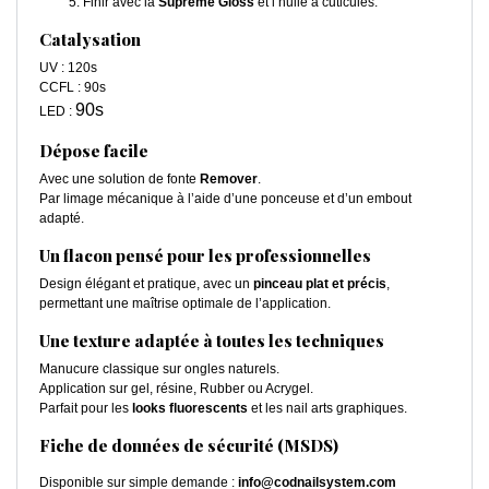
Finir avec la
Supreme Gloss
et l’huile à cuticules.
Catalysation
UV : 120s
CCFL : 90s
90s
LED :
Dépose facile
Avec une solution de fonte
Remover
.
Par limage mécanique à l’aide d’une ponceuse et d’un embout
adapté.
Un flacon pensé pour les professionnelles
Design élégant et pratique, avec un
pinceau plat et précis
,
permettant une maîtrise optimale de l’application.
Une texture adaptée à toutes les techniques
Manucure classique sur ongles naturels.
Application sur gel, résine, Rubber ou Acrygel.
Parfait pour les
looks fluorescents
et les nail arts graphiques.
Fiche de données de sécurité (MSDS)
Disponible sur simple demande :
info@codnailsystem.com