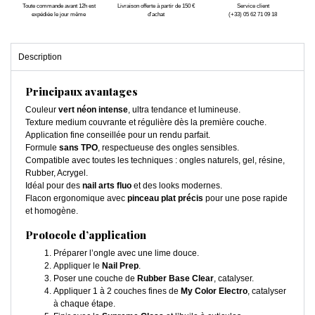
Toute commande avant 12h est
Livraison offerte à partir de 150 €
Service client
expédiée le jour même
d'achat
(+33) 05 62 71 09 18
Description
Principaux avantages
Couleur
vert néon intense
, ultra tendance et lumineuse.
Texture medium couvrante et régulière dès la première couche.
Application fine conseillée pour un rendu parfait.
Formule
sans TPO
, respectueuse des ongles sensibles.
Compatible avec toutes les techniques : ongles naturels, gel, résine,
Rubber, Acrygel.
Idéal pour des
nail arts fluo
et des looks modernes.
Flacon ergonomique avec
pinceau plat précis
pour une pose rapide
et homogène.
Protocole d’application
Préparer l’ongle avec une lime douce.
Appliquer le
Nail Prep
.
Poser une couche de
Rubber Base Clear
, catalyser.
Appliquer 1 à 2 couches fines de
My Color Electro
, catalyser
à chaque étape.