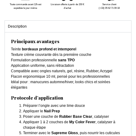
Toute commande avant 12h est
Livraison offerte à partir de 150 €
Service client
expédiée le jour même
d'achat
(+33) 05 62 71 09 18
Description
Principaux avantages
Teinte
bordeaux profond et intemporel
Texture crème couvrante dès la première couche
Formulation professionnelle
sans TPO
Application uniforme, sans rétractation
Compatible avec ongles naturels, gel, résine, Rubber, Acrygel
Flacon ergonomique 10 ml, pensé pour les professionnelles
Idéal pour : manucures automne/hiver, looks chics et soirées
élégantes
Protocole d’application
Préparer l’ongle avec une lime douce
Appliquer le
Nail Prep
Poser une couche de
Rubber Base Clear
, catalyser
Appliquer 1 à 2 couches de
My Color Fever
, catalyser à
chaque étape
Terminer avec le
Supreme Gloss
, puis nourrir les cuticules