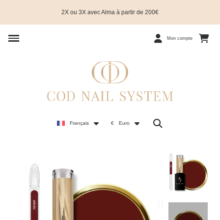
2X ou 3X avec Alma à partir de 200€
Mon compte
Français
€
Euro