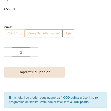
4,55 € HT
format
VSP & Tips
Vernis Semi-Permanent
Tips
−
+
Ajouter au panier
En achetant ce produit vous gagnerez
4 COD points
grâce à notre
programme de fidélité. Votre panier totalisera
4 COD points
.