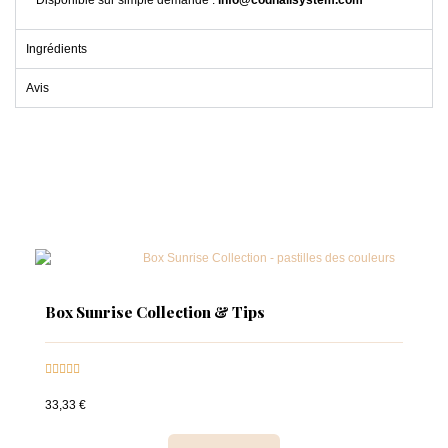
Disponible sur simple demande :
info@codnailsystem.com
Ingrédients
Avis
Box Sunrise Collection & Tips





33,33 €