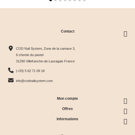
Contact
COD Nail System, Zone de la camave 3,
6 chemin du pastel
31290 Villefranche-de-Lauragais France
(+33) 5 62 71 09 18
info@codnailsystem.com
Mon compte
Offres
Informations