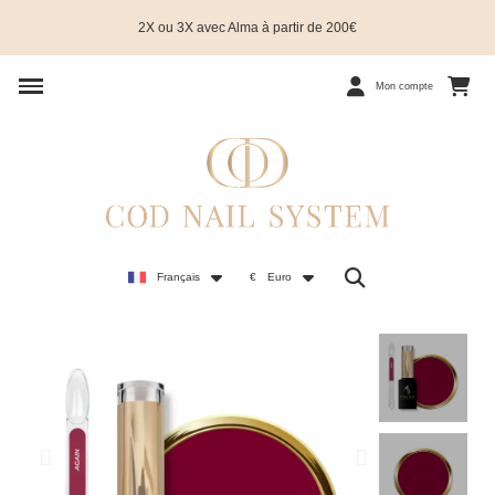
2X ou 3X avec Alma à partir de 200€
Mon compte
Français
€
Euro