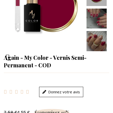
Again - My Color - Vernis Semi-
Permanent - COD





Donnez votre avis
Économisez 40%
7,58 €
4,55 €