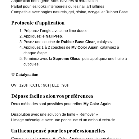
Application homogène, sans bavures ni rétractation
Parfait pour les looks intemporels ou les nail art raffinés
Compatible avec ongles naturels, gel, résine, Acrygel et Rubber Base
Protocole d’application
Préparez l’ongle avec une lime douce.
Appliquez le
Nail Prep
.
Posez une couche de
Rubber Base Clear
, catalysez.
Appliquez 1 à 2 couches de
My Color Again
, catalysez à
chaque étape.
Terminez avec la
Supreme Gloss
, puis appliquez une huile à
cuticules.
💡
Catalysation
:
UV : 120s | CCFL : 90s | LED : 90s
Dépose facile selon vos préférences
Deux méthodes sont possibles pour retirer
My Color Again
:
Dissolution avec une solution de fonte « Remover »
Limage mécanique avec une ponceuse et un embout extra-fin
Un flacon pensé pour les professionnelles
Comme toute la gamme My Color,
Again
est conditionné dans un