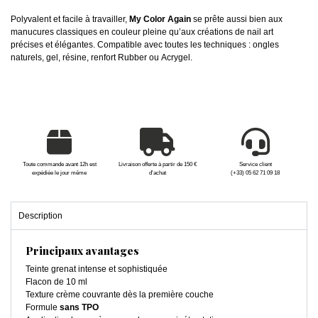
Polyvalent et facile à travailler,
My Color Again
se prête aussi bien aux
manucures classiques en couleur pleine qu’aux créations de nail art
précises et élégantes. Compatible avec toutes les techniques : ongles
naturels, gel, résine, renfort Rubber ou Acrygel.
Toute commande avant 12h est
Livraison offerte à partir de 150 €
Service client
expédiée le jour même
d'achat
(+33) 05 62 71 09 18
Description
Principaux avantages
Teinte grenat intense et sophistiquée
Flacon de 10 ml
Texture crème couvrante dès la première couche
Formule
sans TPO