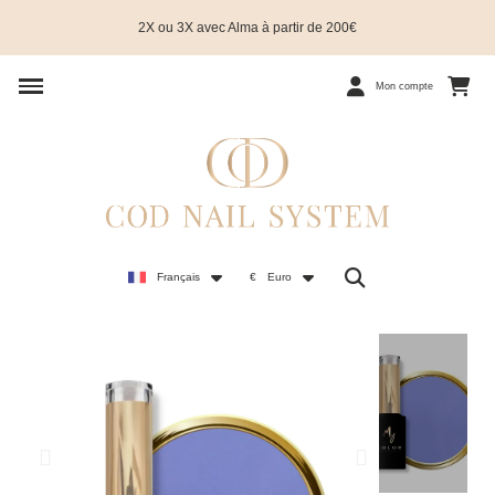
2X ou 3X avec Alma à partir de 200€
Mon compte
Français
€
Euro