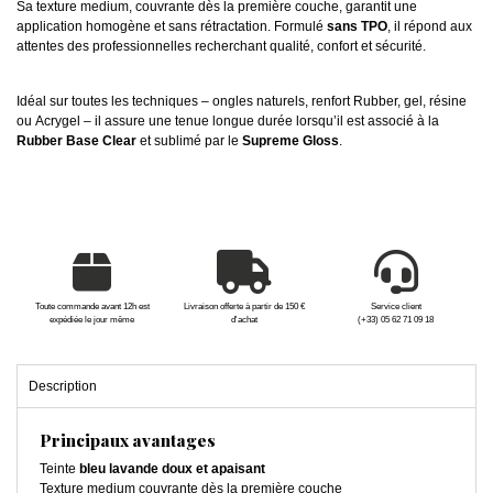
Sa texture medium, couvrante dès la première couche, garantit une
application homogène et sans rétractation. Formulé
sans TPO
, il répond aux
attentes des professionnelles recherchant qualité, confort et sécurité.
Idéal sur toutes les techniques – ongles naturels, renfort Rubber, gel, résine
ou Acrygel – il assure une tenue longue durée lorsqu’il est associé à la
Rubber Base Clear
et sublimé par le
Supreme Gloss
.
Toute commande avant 12h est
Livraison offerte à partir de 150 €
Service client
expédiée le jour même
d'achat
(+33) 05 62 71 09 18
Description
Principaux avantages
Teinte
bleu lavande doux et apaisant
Texture medium couvrante dès la première couche