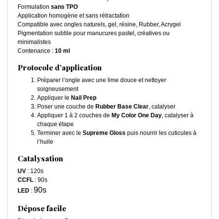
Formulation
sans TPO
Application homogène et sans rétractation
Compatible avec ongles naturels, gel, résine, Rubber, Acrygel
Pigmentation subtile pour manucures pastel, créatives ou
minimalistes
Contenance :
10 ml
Protocole d’application
Préparer l’ongle avec une lime douce et nettoyer
soigneusement
Appliquer le
Nail Prep
Poser une couche de
Rubber Base Clear
, catalyser
Appliquer 1 à 2 couches de
My Color One Day
, catalyser à
chaque étape
Terminer avec le
Supreme Gloss
puis nourrir les cuticules à
l’huile
Catalysation
UV
: 120s
CCFL
: 90s
90s
LED
:
Dépose facile