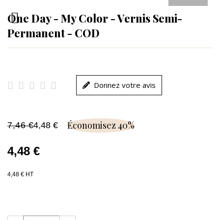
One Day - My Color - Vernis Semi-
Permanent - COD





Donnez votre avis
Économisez 40%
7,46 €
4,48 €
4,48 €
4,48 € HT