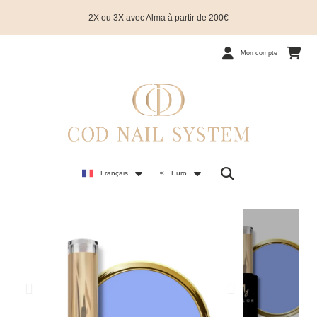
2X ou 3X avec Alma à partir de 200€
Mon compte
Français
€
Euro