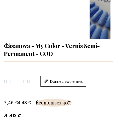
Casanova - My Color - Vernis Semi-
Permanent - COD





Donnez votre avis
Économisez 40%
7,46 €
4,48 €
4,48 €