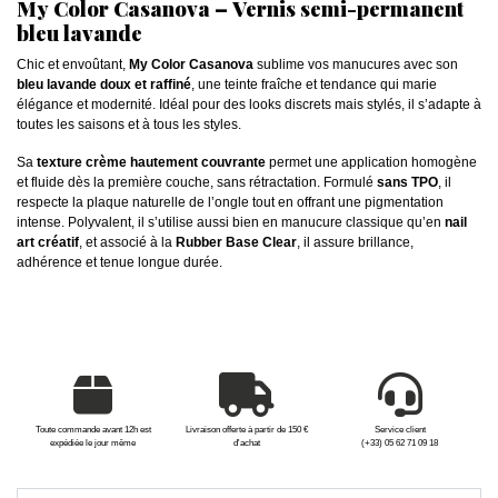
My Color Casanova – Vernis semi-permanent
bleu lavande
Chic et envoûtant,
My Color Casanova
sublime vos manucures avec son
bleu lavande doux et raffiné
, une teinte fraîche et tendance qui marie
élégance et modernité. Idéal pour des looks discrets mais stylés, il s’adapte à
toutes les saisons et à tous les styles.
Sa
texture crème hautement couvrante
permet une application homogène
et fluide dès la première couche, sans rétractation. Formulé
sans TPO
, il
respecte la plaque naturelle de l’ongle tout en offrant une pigmentation
intense. Polyvalent, il s’utilise aussi bien en manucure classique qu’en
nail
art créatif
, et associé à la
Rubber Base Clear
, il assure brillance,
adhérence et tenue longue durée.
Toute commande avant 12h est
Livraison offerte à partir de 150 €
Service client
expédiée le jour même
d'achat
(+33) 05 62 71 09 18