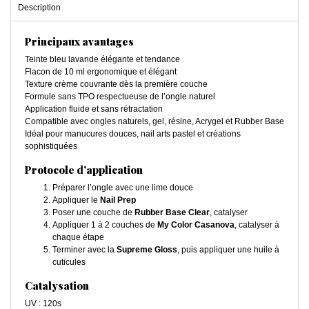
Description
Principaux avantages
Teinte bleu lavande élégante et tendance
Flacon de 10 ml ergonomique et élégant
Texture crème couvrante dès la première couche
Formule sans TPO respectueuse de l’ongle naturel
Application fluide et sans rétractation
Compatible avec ongles naturels, gel, résine, Acrygel et Rubber Base
Idéal pour manucures douces, nail arts pastel et créations
sophistiquées
Protocole d’application
Préparer l’ongle avec une lime douce
Appliquer le
Nail Prep
Poser une couche de
Rubber Base Clear
, catalyser
Appliquer 1 à 2 couches de
My Color Casanova
, catalyser à
chaque étape
Terminer avec la
Supreme Gloss
, puis appliquer une huile à
cuticules
Catalysation
UV : 120s