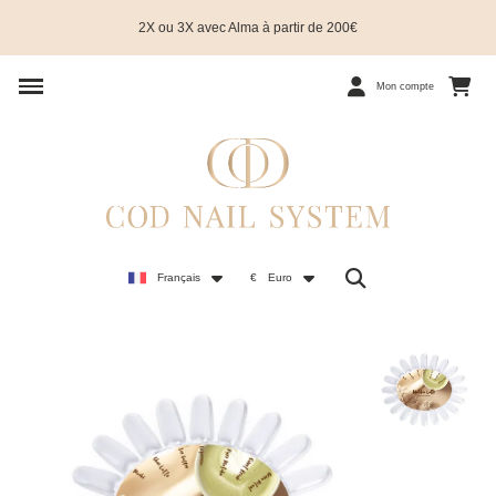
2X ou 3X avec Alma à partir de 200€
Mon compte
Français
€
Euro