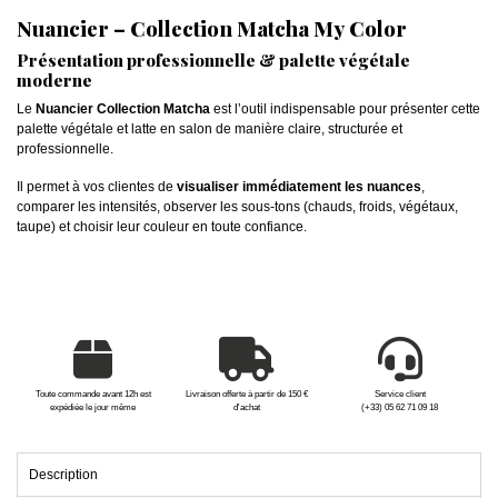
Nuancier – Collection Matcha My Color
Présentation professionnelle & palette végétale
moderne
Le
Nuancier Collection Matcha
est l’outil indispensable pour présenter cette
palette végétale et latte en salon de manière claire, structurée et
professionnelle.
Il permet à vos clientes de
visualiser immédiatement les nuances
,
comparer les intensités, observer les sous-tons (chauds, froids, végétaux,
taupe) et choisir leur couleur en toute confiance.
Toute commande avant 12h est
Livraison offerte à partir de 150 €
Service client
expédiée le jour même
d'achat
(+33) 05 62 71 09 18
Description