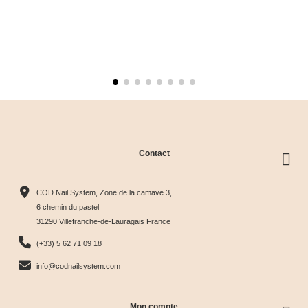
Contact
COD Nail System, Zone de la camave 3,
6 chemin du pastel
31290 Villefranche-de-Lauragais France
(+33) 5 62 71 09 18
info@codnailsystem.com
Mon compte