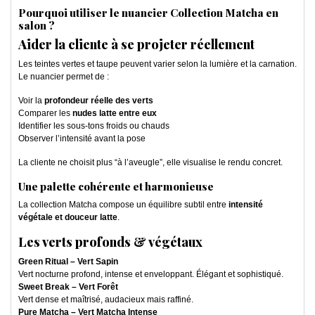
Pourquoi utiliser le nuancier Collection Matcha en
salon ?
Aider la cliente à se projeter réellement
Les teintes vertes et taupe peuvent varier selon la lumière et la carnation.
Le nuancier permet de :
Voir la
profondeur réelle des verts
Comparer les
nudes latte entre eux
Identifier les sous-tons froids ou chauds
Observer l’intensité avant la pose
La cliente ne choisit plus “à l’aveugle”, elle visualise le rendu concret.
Une palette cohérente et harmonieuse
La collection Matcha compose un équilibre subtil entre
intensité
végétale et douceur latte
.
Les verts profonds & végétaux
Green Ritual – Vert Sapin
Vert nocturne profond, intense et enveloppant. Élégant et sophistiqué.
Sweet Break – Vert Forêt
Vert dense et maîtrisé, audacieux mais raffiné.
Pure Matcha – Vert Matcha Intense