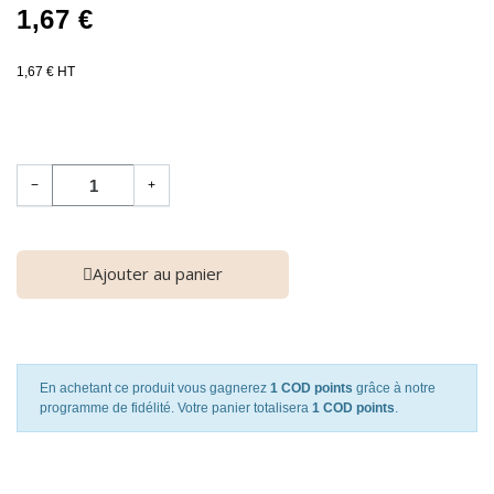
1,67 €
1,67 € HT
−
+
Ajouter au panier
En achetant ce produit vous gagnerez
1 COD points
grâce à notre
programme de fidélité. Votre panier totalisera
1 COD points
.