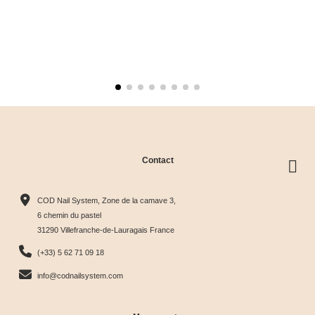
Contact
COD Nail System, Zone de la camave 3,
6 chemin du pastel
31290 Villefranche-de-Lauragais France
(+33) 5 62 71 09 18
info@codnailsystem.com