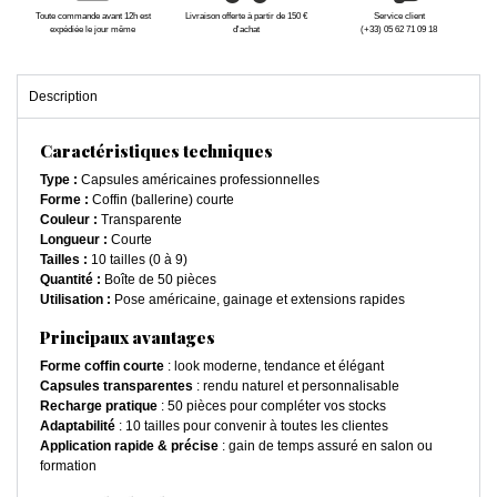
Toute commande avant 12h est
Livraison offerte à partir de 150 €
Service client
expédiée le jour même
d'achat
(+33) 05 62 71 09 18
Description
Caractéristiques techniques
Type :
Capsules américaines professionnelles
Forme :
Coffin (ballerine) courte
Couleur :
Transparente
Longueur :
Courte
Tailles :
10 tailles (0 à 9)
Quantité :
Boîte de 50 pièces
Utilisation :
Pose américaine, gainage et extensions rapides
Principaux avantages
Forme coffin courte
: look moderne, tendance et élégant
Capsules transparentes
: rendu naturel et personnalisable
Recharge pratique
: 50 pièces pour compléter vos stocks
Adaptabilité
: 10 tailles pour convenir à toutes les clientes
Application rapide & précise
: gain de temps assuré en salon ou
formation