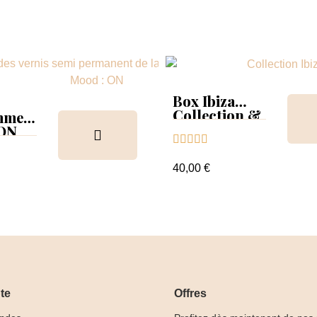
Box Ibiza
Collection &
mmer
Tips
 ON





ion &
ancier
40,00 €
te
Offres