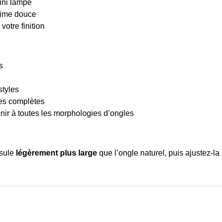
ini lampe
lime douce
votre finition
s
styles
ses complètes
nir à toutes les morphologies d’ongles
psule
légèrement plus large
que l’ongle naturel, puis ajustez-la 