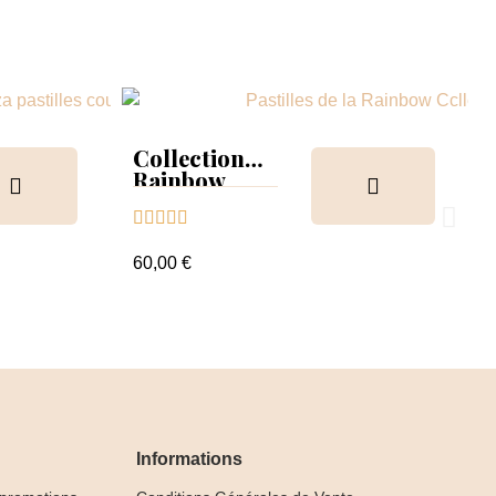
Collection
Rainbow
Tips &





nuancier
60,00 €
Informations