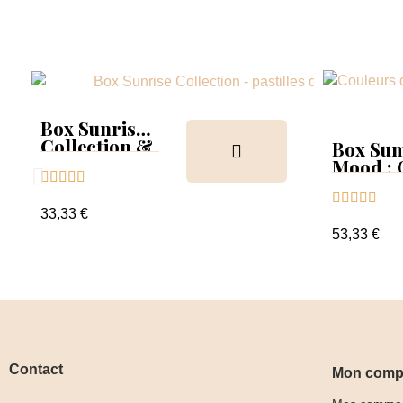
Box Sunrise
Collection &
Box Su
Tips
Mood :





Collect





Tips+nu
33,33 €
clear
53,33 €
Contact
Mon comp