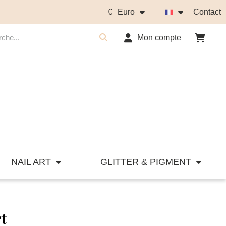
€
Euro
Contact
Mon compte
NAIL ART
GLITTER & PIGMENT
t