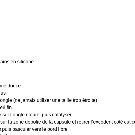
ains en silicone
lime douce
dus
ngle (ne jamais utiliser une taille trop étroite)
ri fin
r
sur l’ongle naturel puis catalyser
r la zone dépolie de la capsule et retirer l’excédent côté cutic
puis basculer vers le bord libre