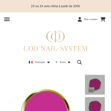
2X ou 3X avec Alma à partir de 200€
Mon compte
Français
€
Euro