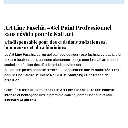
Art Line Fuschia – Gel Paint Professionnel
sans résidu pour le Nail Art
L’indispensable pour des créations audacieuses,
lumineuses et ultra féminines
Le
Art Line Fuschia
est un
gel paint de couleur rose fuchsia éclatant
, à la
texture épaisse et hautement pigmentée
, conçu pour les
nail artists
qui
souhaitent réaliser des
détails précis et vibrants
.
Sa formule professionnelle permet une
application fine et maîtrisée
, idéale
pour le
One Stroke
, le
micro Nail Art
, le
Stamping
et les
tracés de
précision
.
Grâce à sa
formule sans résidu
, le
Art Line Fuschia
offre une
couleur
intense et homogène
dès la première couche, garantissant un
rendu
lumineux et durable