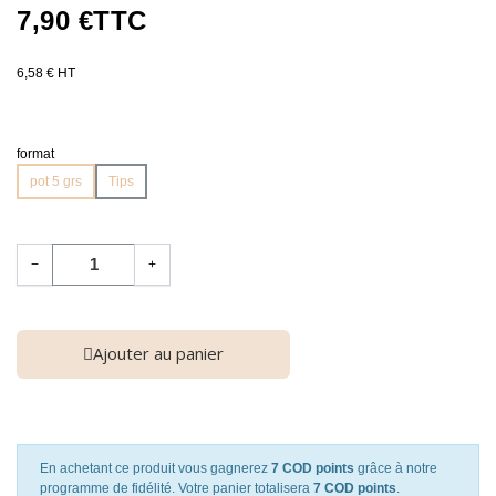
7,90 €
TTC
6,58 € HT
format
pot 5 grs
Tips
−
+
Ajouter au panier
En achetant ce produit vous gagnerez
7 COD points
grâce à notre
programme de fidélité. Votre panier totalisera
7 COD points
.