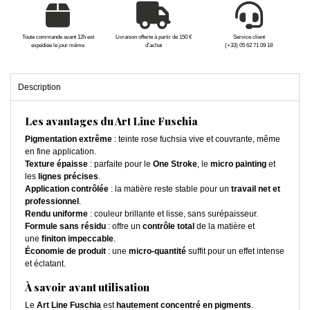
Toute commande avant 12h est
Livraison offerte à partir de 150 €
Service client
expédiée le jour même
d'achat
(+33) 05 62 71 09 18
Description
Les avantages du Art Line Fuschia
Pigmentation extrême
: teinte rose fuchsia vive et couvrante, même
en fine application.
Texture épaisse
: parfaite pour le
One Stroke
, le
micro painting
et
les
lignes précises
.
Application contrôlée
: la matière reste stable pour un
travail net et
professionnel
.
Rendu uniforme
: couleur brillante et lisse, sans surépaisseur.
Formule sans résidu
: offre un
contrôle total
de la matière et
une
finiton impeccable
.
Économie de produit
: une
micro-quantité
suffit pour un effet intense
et éclatant.
À savoir avant utilisation
Le
Art Line Fuschia
est
hautement concentré en pigments
.