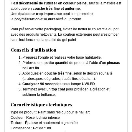
Il est
déconseillé de l’utiliser en couleur pleine
, sauf si la matière est
appliquée en
couche très fine et uniforme
.
Une
épaisseur trop importante
peut compromettre
la
polymérisation
et la
durabilité
du produit.
Pour préserver votre packaging, évitez de frotter le couvercle du pot
avec des produits nettoyants. La couleur extérieure peut s’estomper,
sans incidence sur la qualité du gel paint.
Conseils d’utilisation
Préparez l’ongle et réalisez votre base habituelle.
Prélevez une
petite quantité
de produit à l’aide d’un
pinceau
nail art fin
.
Appliquez en
couche très fine
, selon le design souhaité
(arabesques, dégradés, tracés fins, détails…).
Catalysez 90 secondes
sous lampe
UV/LED
.
Terminez avec un
top coat
pour protéger la création et
sublimer la brillance.
Caractéristiques techniques
Type de produit : Paint sans résidu pour le nail art
Couleur : Rose fuchsia intense
Texture : Épaisse et hautement pigmentée
Contenance : Pot de 5 ml