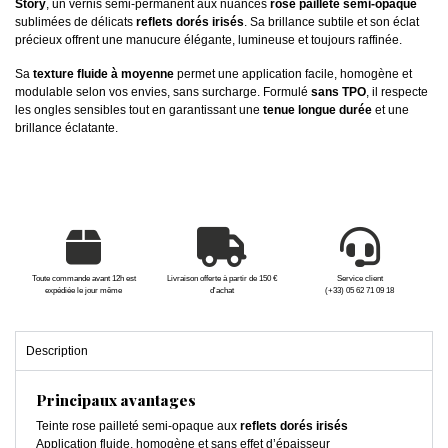
Story
, un vernis semi-permanent aux nuances
rose pailleté semi-opaque
sublimées de délicats
reflets dorés irisés
. Sa brillance subtile et son éclat
précieux offrent une manucure élégante, lumineuse et toujours raffinée.
Sa
texture fluide à moyenne
permet une application facile, homogène et
modulable selon vos envies, sans surcharge. Formulé
sans TPO
, il respecte
les ongles sensibles tout en garantissant une
tenue longue durée
et une
brillance éclatante.
Toute commande avant 12h est
Livraison offerte à partir de 150 €
Service client
expédiée le jour même
d'achat
(+33) 05 62 71 09 18
Description
Principaux avantages
Teinte rose pailleté semi-opaque aux
reflets dorés irisés
Application fluide, homogène et sans effet d’épaisseur