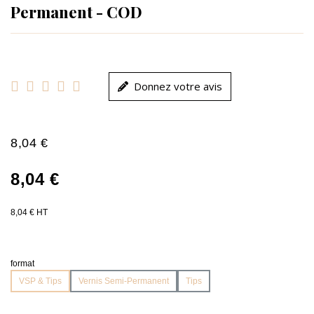
Permanent - COD





Donnez votre avis
8,04 €
8,04 €
8,04 € HT
format
VSP & Tips
Vernis Semi-Permanent
Tips