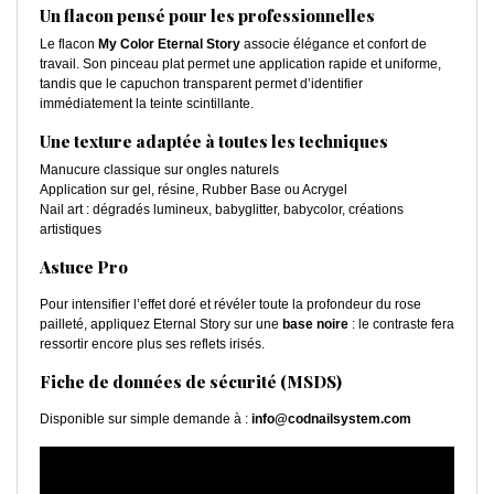
Un flacon pensé pour les professionnelles
Le flacon
My Color Eternal Story
associe élégance et confort de
travail. Son pinceau plat permet une application rapide et uniforme,
tandis que le capuchon transparent permet d’identifier
immédiatement la teinte scintillante.
Une texture adaptée à toutes les techniques
Manucure classique sur ongles naturels
Application sur gel, résine, Rubber Base ou Acrygel
Nail art : dégradés lumineux, babyglitter, babycolor, créations
artistiques
Astuce Pro
Pour intensifier l’effet doré et révéler toute la profondeur du rose
pailleté, appliquez Eternal Story sur une
base noire
: le contraste fera
ressortir encore plus ses reflets irisés.
Fiche de données de sécurité (MSDS)
Disponible sur simple demande à :
info@codnailsystem.com