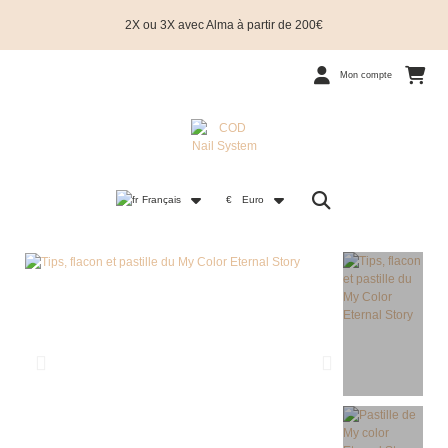
2X ou 3X avec Alma à partir de 200€
Mon compte
Français
€
Euro