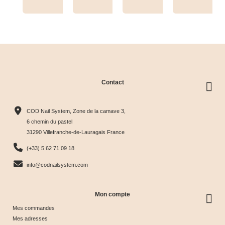
Tips+nuancier
clear
Contact
Collection
Box
Box Cat
Collection
Harmony
Candy
Eye
Cat Eye
COD Nail System, Zone de la camave 3,
Tips &





Collection





Crystal





Soie &





6 chemin du pastel
31290 Villefranche-de-Lauragais France
nuancier
& Tips
Glow &
Tips
65,00 €
40,00 €
44,17 €
44,17 €
(+33) 5 62 71 09 18
Tips
info@codnailsystem.com
Mon compte
Mes commandes
Mes adresses