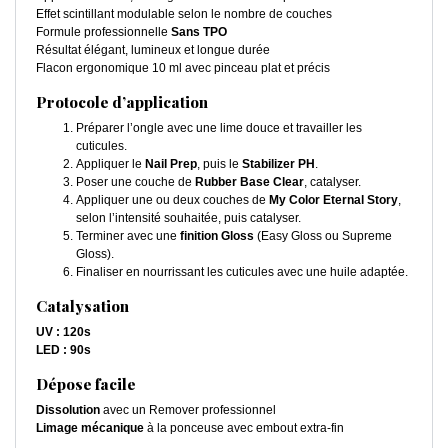
Effet scintillant modulable selon le nombre de couches
Formule professionnelle
Sans TPO
Résultat élégant, lumineux et longue durée
Flacon ergonomique 10 ml avec pinceau plat et précis
Protocole d’application
Préparer l’ongle avec une lime douce et travailler les
cuticules.
Appliquer le
Nail Prep
, puis le
Stabilizer PH
.
Poser une couche de
Rubber Base Clear
, catalyser.
Appliquer une ou deux couches de
My Color Eternal Story
,
selon l’intensité souhaitée, puis catalyser.
Terminer avec une
finition Gloss
(Easy Gloss ou Supreme
Gloss).
Finaliser en nourrissant les cuticules avec une huile adaptée.
Catalysation
UV : 120s
LED : 90s
Dépose facile
Dissolution
avec un Remover professionnel
Limage mécanique
à la ponceuse avec embout extra-fin