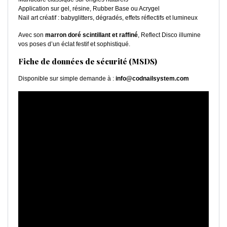
Application sur gel, résine, Rubber Base ou Acrygel
Nail art créatif : babyglitters, dégradés, effets réflectifs et lumineux
Avec son
marron doré scintillant et raffiné
, Reflect Disco illumine
vos poses d’un éclat festif et sophistiqué.
Fiche de données de sécurité (MSDS)
Disponible sur simple demande à :
info@codnailsystem.com