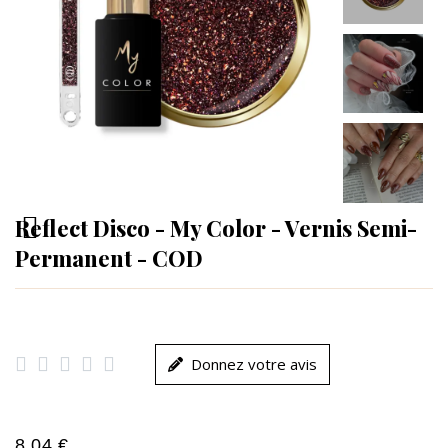
Reflect Disco - My Color - Vernis Semi-
Permanent - COD





Donnez votre avis
8,04 €