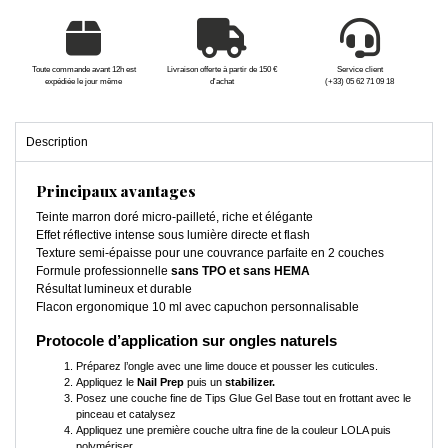
Toute commande avant 12h est
Livraison offerte à partir de 150 €
Service client
expédiée le jour même
d'achat
(+33) 05 62 71 09 18
Description
Principaux avantages
Teinte marron doré micro-pailleté, riche et élégante
Effet réflective intense sous lumière directe et flash
Texture semi-épaisse pour une couvrance parfaite en 2 couches
Formule professionnelle
sans TPO et sans HEMA
Résultat lumineux et durable
Flacon ergonomique 10 ml avec capuchon personnalisable
Protocole d’application sur ongles naturels
Préparez l’ongle avec une lime douce et pousser les cuticules.
Appliquez le
Nail Prep
puis un
stabilizer.
Posez une couche fine de Tips Glue Gel Base tout en frottant avec le
pinceau et catalysez
Appliquez une première couche ultra fine de la couleur LOLA puis
polymériser