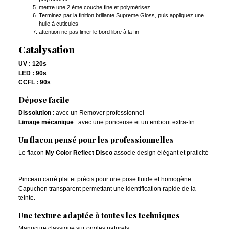
mettre une 2 ème couche fine et polymérisez
Terminez par la finition brillante Supreme Gloss, puis appliquez une
huile à cuticules
attention ne pas limer le bord libre à la fin
Catalysation
UV : 120s
LED : 90s
CCFL : 90s
Dépose facile
Dissolution
: avec un Remover professionnel
Limage mécanique
: avec une ponceuse et un embout extra-fin
Un flacon pensé pour les professionnelles
Le flacon
My Color Reflect Disco
associe design élégant et praticité
:
Pinceau carré plat et précis pour une pose fluide et homogène.
Capuchon transparent permettant une identification rapide de la
teinte.
Une texture adaptée à toutes les techniques
Manucure classique sur ongles naturels