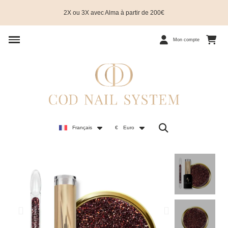
2X ou 3X avec Alma à partir de 200€
Mon compte
Français
€
Euro