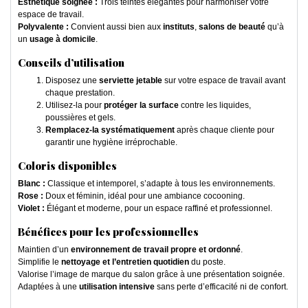
Esthétique soignée :
Trois teintes élégantes pour harmoniser votre
espace de travail.
Polyvalente :
Convient aussi bien aux
instituts
,
salons de beauté
qu’à
un
usage à domicile
.
Conseils d’utilisation
Disposez une
serviette jetable
sur votre espace de travail avant
chaque prestation.
Utilisez-la pour
protéger la surface
contre les liquides,
poussières et gels.
Remplacez-la systématiquement
après chaque cliente pour
garantir une hygiène irréprochable.
Coloris disponibles
Blanc :
Classique et intemporel, s’adapte à tous les environnements.
Rose :
Doux et féminin, idéal pour une ambiance cocooning.
Violet :
Élégant et moderne, pour un espace raffiné et professionnel.
Bénéfices pour les professionnelles
Maintien d’un
environnement de travail propre et ordonné
.
Simplifie le
nettoyage et l’entretien quotidien
du poste.
Valorise l’image de marque du salon grâce à une présentation soignée.
Adaptées à une
utilisation intensive
sans perte d’efficacité ni de confort.