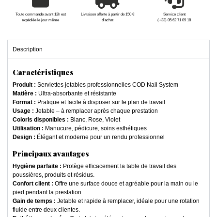
Toute commande avant 12h est
Livraison offerte à partir de 150 €
Service client
expédiée le jour même
d'achat
(+33) 05 62 71 09 18
Description
Caractéristiques
Produit :
Serviettes jetables professionnelles COD Nail System
Matière :
Ultra-absorbante et résistante
Format :
Pratique et facile à disposer sur le plan de travail
Usage :
Jetable – à remplacer après chaque prestation
Coloris disponibles :
Blanc, Rose, Violet
Utilisation :
Manucure, pédicure, soins esthétiques
Design :
Élégant et moderne pour un rendu professionnel
Principaux avantages
Hygiène parfaite :
Protège efficacement la table de travail des
poussières, produits et résidus.
Confort client :
Offre une surface douce et agréable pour la main ou le
pied pendant la prestation.
Gain de temps :
Jetable et rapide à remplacer, idéale pour une rotation
fluide entre deux clientes.