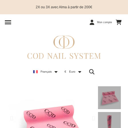
2X ou 3X avec Alma à partir de 200€
Mon compte
Français
€
Euro