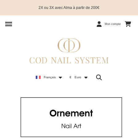
2X ou 3X avec Alma à partir de 200€
Mon compte
Français
€
Euro