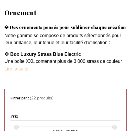
Ornement
💎 Des ornements pensés pour sublimer chaque création
Notre gamme se compose de produits sélectionnés pour
leur brillance, leur tenue et leur facilité d'utilisation :
💠 Box Luxury Strass Blue Electric
Une boîte XXL contenant plus de 3 000 strass de couleur
bleu électrique.
Lire la suite
✅ 12 formes différentes (600 pcs)
✅ 8 tailles variées (2500 pcs)
✅ Inclus : un Rhinestone Picker pour une pose précise
Idéal pour composer des designs sophistiqués et
(22 produits)
Filtrer par :
audacieux.
✨ Box Luxury Strass Crystal AB
Prix
Une autre boîte complète, cette fois dans les tons
Crystal
AB
aux reflets irisés.