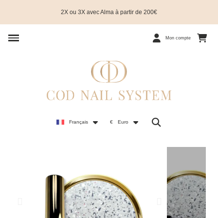
2X ou 3X avec Alma à partir de 200€
Mon compte
Français
€
Euro