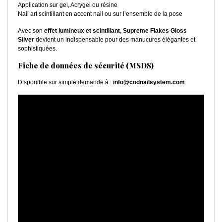
Application sur gel, Acrygel ou résine
Nail art scintillant en accent nail ou sur l’ensemble de la pose
Avec son
effet lumineux et scintillant
,
Supreme Flakes Gloss
Silver
devient un indispensable pour des manucures élégantes et
sophistiquées.
Fiche de données de sécurité (MSDS)
Disponible sur simple demande à :
info@codnailsystem.com