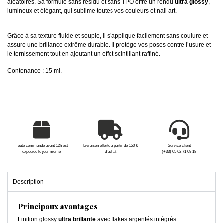
aléatoires. Sa formule sans résidu et sans TPO offre un rendu
ultra glossy
,
lumineux et élégant, qui sublime toutes vos couleurs et nail art.
Grâce à sa texture fluide et souple, il s’applique facilement sans coulure et
assure une brillance extrême durable. Il protège vos poses contre l’usure et
le ternissement tout en ajoutant un effet scintillant raffiné.
Contenance : 15 ml.
Toute commande avant 12h est
Livraison offerte à partir de 150 €
Service client
expédiée le jour même
d'achat
(+33) 05 62 71 09 18
Description
Principaux avantages
Finition glossy
ultra brillante
avec flakes argentés intégrés