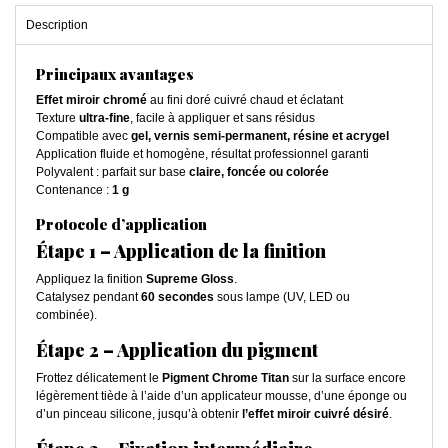
Description
Principaux avantages
Effet miroir chromé
au fini doré cuivré chaud et éclatant
Texture
ultra-fine
, facile à appliquer et sans résidus
Compatible avec
gel, vernis semi-permanent, résine et acrygel
Application fluide et homogène, résultat professionnel garanti
Polyvalent : parfait sur base
claire, foncée ou colorée
Contenance :
1 g
Protocole d’application
Étape 1 – Application de la finition
Appliquez la finition
Supreme Gloss
.
Catalysez pendant
60 secondes
sous lampe (UV, LED ou
combinée).
Étape 2 – Application du pigment
Frottez délicatement le
Pigment Chrome Titan
sur la surface encore
légèrement tiède à l’aide d’un applicateur mousse, d’une éponge ou
d’un pinceau silicone, jusqu’à obtenir
l’effet miroir cuivré désiré
.