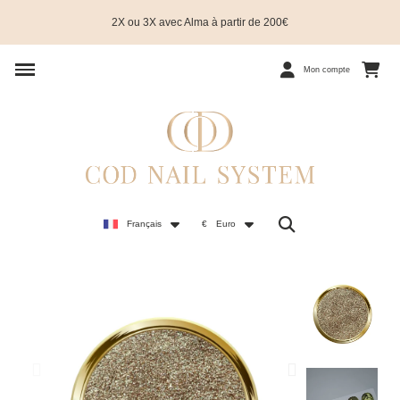
2X ou 3X avec Alma à partir de 200€
Mon compte
Français
€
Euro