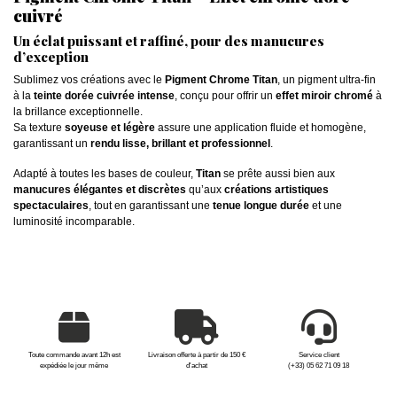
cuivré
Un éclat puissant et raffiné, pour des manucures
d’exception
Sublimez vos créations avec le
Pigment Chrome Titan
, un pigment ultra-fin
à la
teinte dorée cuivrée intense
, conçu pour offrir un
effet miroir chromé
à
la brillance exceptionnelle.
Sa texture
soyeuse et légère
assure une application fluide et homogène,
garantissant un
rendu lisse, brillant et professionnel
.
Adapté à toutes les bases de couleur,
Titan
se prête aussi bien aux
manucures élégantes et discrètes
qu’aux
créations artistiques
spectaculaires
, tout en garantissant une
tenue longue durée
et une
luminosité incomparable.
Toute commande avant 12h est
Livraison offerte à partir de 150 €
Service client
expédiée le jour même
d'achat
(+33) 05 62 71 09 18