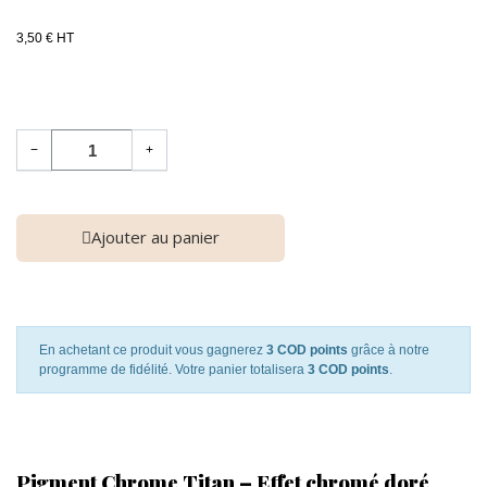
3,50 € HT
−
+
Ajouter au panier
En achetant ce produit vous gagnerez
3 COD points
grâce à notre
programme de fidélité. Votre panier totalisera
3 COD points
.
Pigment Chrome Titan – Effet chromé doré