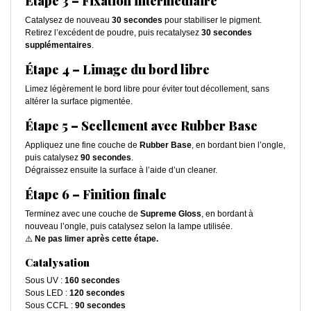
Étape 3 – Fixation intermédiaire
Catalysez de nouveau
30 secondes
pour stabiliser le pigment.
Retirez l’excédent de poudre, puis recatalysez
30 secondes
supplémentaires
.
Étape 4 – Limage du bord libre
Limez légèrement le bord libre pour éviter tout décollement, sans
altérer la surface pigmentée.
Étape 5 – Scellement avec Rubber Base
Appliquez une fine couche de
Rubber Base
, en bordant bien l’ongle,
puis catalysez
90 secondes
.
Dégraissez ensuite la surface à l’aide d’un cleaner.
Étape 6 – Finition finale
Terminez avec une couche de
Supreme Gloss
, en bordant à
nouveau l’ongle, puis catalysez selon la lampe utilisée.
⚠️
Ne pas limer après cette étape.
Catalysation
Sous UV :
160 secondes
Sous LED :
120 secondes
Sous CCFL :
90 secondes