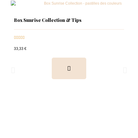
Box Sunrise Collection & Tips





33,33 €