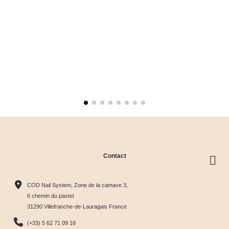
Contact
COD Nail System, Zone de la camave 3,
6 chemin du pastel
31290 Villefranche-de-Lauragais France
(+33) 5 62 71 09 18