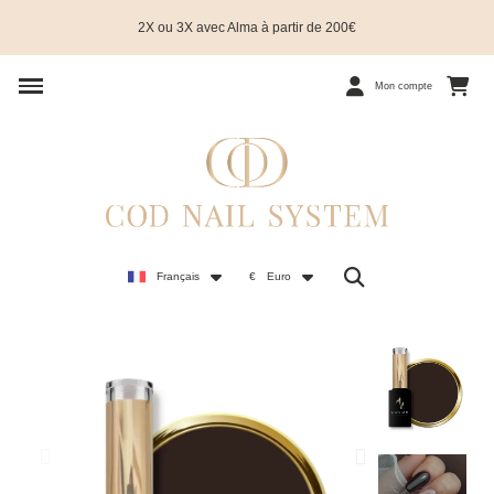
2X ou 3X avec Alma à partir de 200€
Mon compte
Français
€
Euro