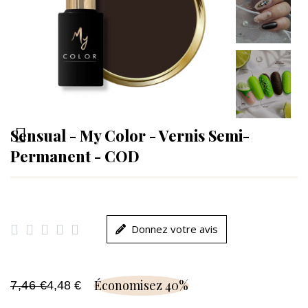
Sensual - My Color - Vernis Semi-
Permanent - COD





Donnez votre avis
Économisez 40%
7,46 €
4,48 €