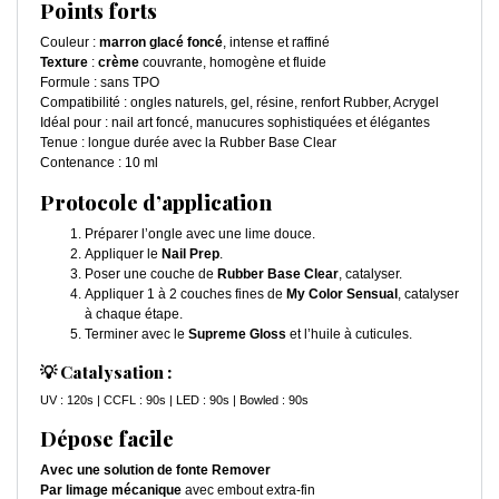
Points forts
Couleur :
marron glacé foncé
, intense et raffiné
Texture
:
crème
couvrante, homogène et fluide
Formule : sans TPO
Compatibilité : ongles naturels, gel, résine, renfort Rubber, Acrygel
Idéal pour : nail art foncé, manucures sophistiquées et élégantes
Tenue : longue durée avec la Rubber Base Clear
Contenance : 10 ml
Protocole d’application
Préparer l’ongle avec une lime douce.
Appliquer le
Nail Prep
.
Poser une couche de
Rubber Base Clear
, catalyser.
Appliquer 1 à 2 couches fines de
My Color Sensual
, catalyser
à chaque étape.
Terminer avec le
Supreme Gloss
et l’huile à cuticules.
💡 Catalysation :
UV : 120s | CCFL : 90s | LED : 90s | Bowled : 90s
Dépose facile
Avec une solution de fonte Remover
Par limage mécanique
avec embout extra-fin