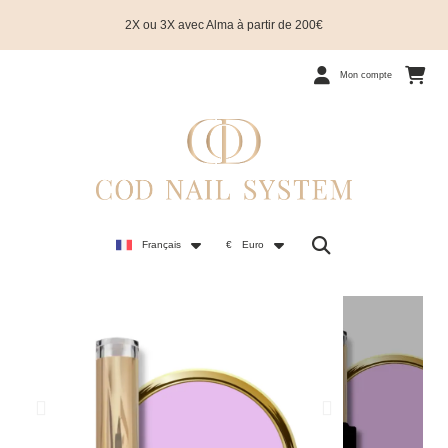
2X ou 3X avec Alma à partir de 200€
Mon compte
Français
€
Euro