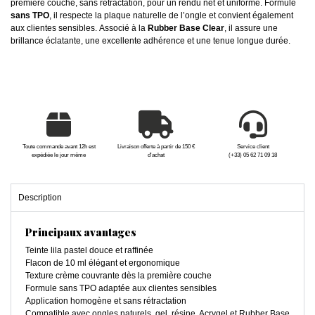
première couche, sans rétractation, pour un rendu net et uniforme. Formulé
sans TPO
, il respecte la plaque naturelle de l’ongle et convient également
aux clientes sensibles. Associé à la
Rubber Base Clear
, il assure une
brillance éclatante, une excellente adhérence et une tenue longue durée.
Toute commande avant 12h est
Livraison offerte à partir de 150 €
Service client
expédiée le jour même
d'achat
(+33) 05 62 71 09 18
Description
Principaux avantages
Teinte lila pastel douce et raffinée
Flacon de 10 ml élégant et ergonomique
Texture crème couvrante dès la première couche
Formule sans TPO adaptée aux clientes sensibles
Application homogène et sans rétractation
Compatible avec ongles naturels, gel, résine, Acrygel et Rubber Base