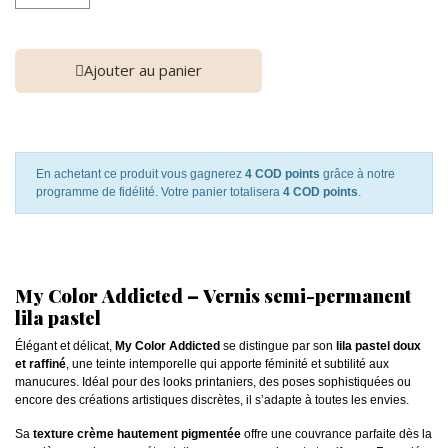
Ajouter au panier
En achetant ce produit vous gagnerez
4 COD points
grâce à notre
programme de fidélité. Votre panier totalisera
4 COD points
.
My Color Addicted – Vernis semi-permanent
lila pastel
Élégant et délicat,
My Color Addicted
se distingue par son
lila pastel doux
et raffiné
, une teinte intemporelle qui apporte féminité et subtilité aux
manucures. Idéal pour des looks printaniers, des poses sophistiquées ou
encore des créations artistiques discrètes, il s’adapte à toutes les envies.
Sa
texture crème hautement pigmentée
offre une couvrance parfaite dès la