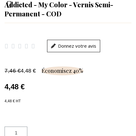
Addicted - My Color - Vernis Semi-
Permanent - COD





Donnez votre avis
Économisez 40%
7,46 €
4,48 €
4,48 €
4,48 € HT