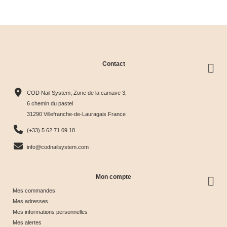
clear
Contact
Collection
Box
Box Cat
Collection
Harmony
Candy
Eye
Cat Eye
COD Nail System, Zone de la camave 3,
Tips &





Collection





Crystal





Soie &





6 chemin du pastel
31290 Villefranche-de-Lauragais France
nuancier
& Tips
Glow &
Tips
65,00 €
40,00 €
44,17 €
44,17 €
(+33) 5 62 71 09 18
Tips
info@codnailsystem.com
Mon compte
Mes commandes
Mes adresses
Mes informations personnelles
Mes alertes