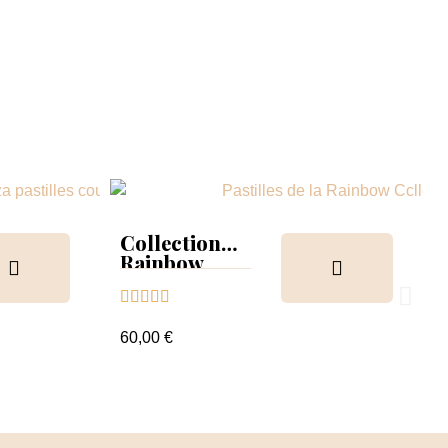
Collection
Rainbow
Tips &





nuancier
60,00 €