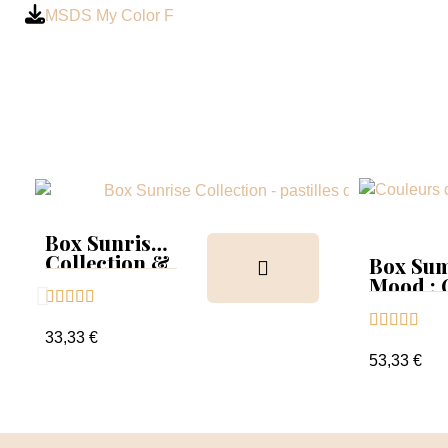
MSDS My Color F
Box Sunrise
Collection &
Box Su
Tips
Mood :





Collect





Tips+nu
33,33 €
clear
53,33 €