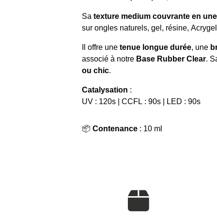
Sa
texture medium couvrante en un
sur ongles naturels, gel, résine, Acrygel
Il offre une
tenue longue durée
, une
b
associé à notre
Base Rubber Clear
. S
ou chic
.
Catalysation
:
UV : 120s | CCFL : 90s | LED : 90s
📦
Contenance
: 10 ml