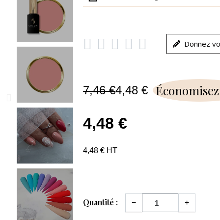





Donnez vo
Économisez
7,46 €
4,48 €
4,48 €
4,48 € HT
Quantité :
−
+