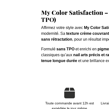
My Color Satisfaction –
TPO)
Affirmez votre style avec
My Color Sati
modernité. Sa
texture crème couvran
sans rétractation
, pour un résultat im
Formulé
sans TPO
et enrichi en
pigme
classiques qu’aux
nail arts précis et r
tenue longue durée
et une brillance e
Toute commande avant 12h est
Livra
expédiée le jour même