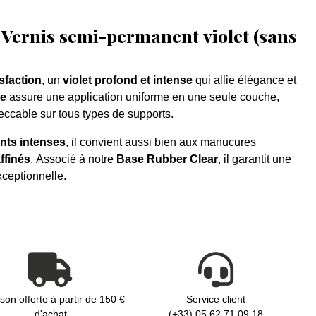
 Vernis semi-permanent violet (sans
sfaction
, un
violet profond et intense
qui allie élégance et
te
assure une application uniforme en une seule couche,
peccable sur tous types de supports.
nts intenses
, il convient aussi bien aux manucures
affinés
. Associé à notre
Base Rubber Clear
, il garantit une
xceptionnelle.
ison offerte à partir de 150 €
Service client
d'achat
(+33) 05 62 71 09 18