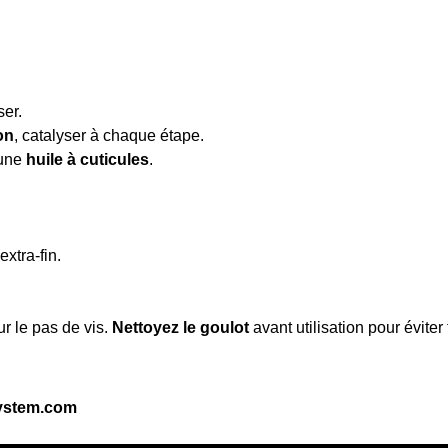
ser.
on
, catalyser à chaque étape.
 une
huile à cuticules
.
xtra-fin.
r le pas de vis.
Nettoyez le goulot
avant utilisation pour éviter
ystem.com