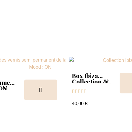
Box Ibiza
Collection &
mmer
Tips
 ON





ion &
ancier
40,00 €