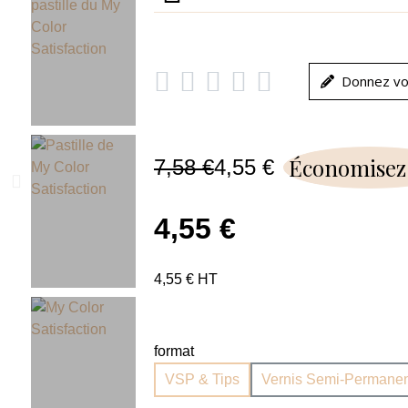





Donnez vo
Économisez
7,58 €
4,55 €
4,55 €
4,55 € HT
format
VSP & Tips
Vernis Semi-Permanen