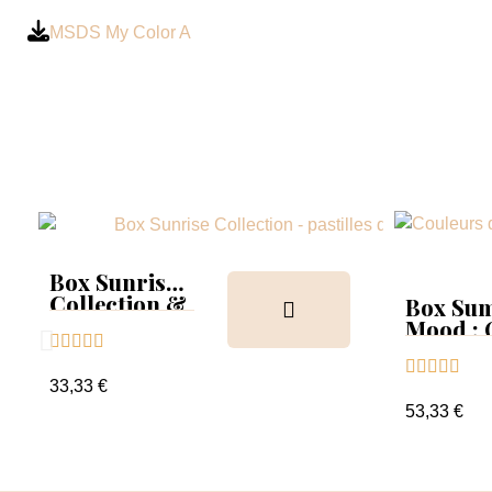
MSDS My Color A
Box Sunrise
Collection &
Box Su
Tips
Mood :





Collect





Tips+nu
33,33 €
clear
53,33 €