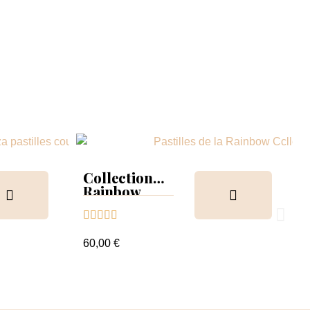
Collection
Rainbow
Tips &





nuancier
60,00 €