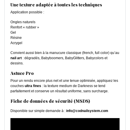
Une texture adaptée à toutes les techniques
Application possible :
Ongles naturels
Renfort « rubber »
Gel
Résine
Acrygel
Convient aussi bien à la manucure classique (french, full color) qu’au
nail art
: dégradés, Babyboomers, BabyGlitters, Babycolors et
dessins.
Astuce Pro
Pour un rendu encore plus net et une tenue optimisée, appliquez les
couches
ultra fines
: la texture medium de Darkness se tend
parfaitement et conserve un résultat uniforme, sans surcharge.
Fiche de données de sécurité (MSDS)
Disponible sur simple demande à :
info@codnailsystem.com