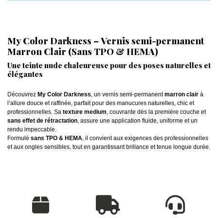
My Color Darkness – Vernis semi-permanent
Marron Clair (Sans TPO & HEMA)
Une teinte nude chaleureuse pour des poses naturelles et
élégantes
Découvrez
My Color Darkness
, un vernis semi-permanent
marron clair
à
l’allure douce et raffinée, parfait pour des manucures naturelles, chic et
professionnelles. Sa
texture medium
, couvrante dès la première couche et
sans effet de rétractation
, assure une application fluide, uniforme et un
rendu impeccable.
Formulé
sans TPO & HEMA
, il convient aux exigences des professionnelles
et aux ongles sensibles, tout en garantissant brillance et tenue longue durée.