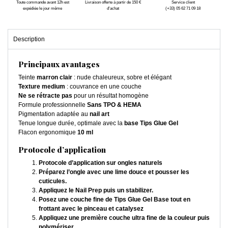
Toute commande avant 12h est
Livraison offerte à partir de 150 €
Service client
expédiée le jour même
d'achat
(+33) 05 62 71 09 18
Description
Principaux avantages
Teinte
marron clair
: nude chaleureux, sobre et élégant
Texture medium
: couvrance en une couche
Ne se rétracte pas
pour un résultat homogène
Formule professionnelle
Sans TPO & HEMA
Pigmentation adaptée au
nail art
Tenue longue durée, optimale avec la
base Tips Glue Gel
Flacon ergonomique
10 ml
Protocole d’application
Protocole d’application sur ongles naturels
Préparez l’ongle avec une lime douce et pousser les
cuticules.
Appliquez le Nail Prep puis un stabilizer.
Posez une couche fine de Tips Glue Gel Base tout en
frottant avec le pinceau et catalysez
Appliquez une première couche ultra fine de la couleur puis
polymériser