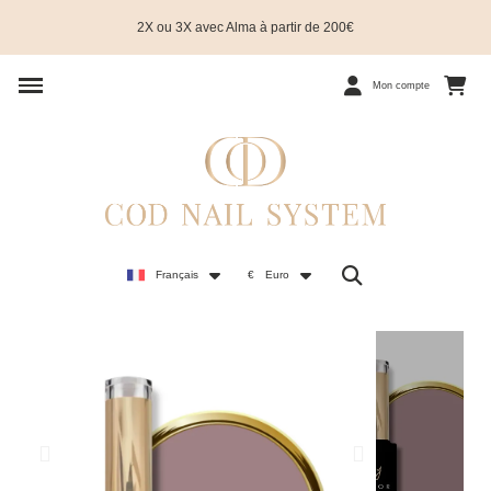
2X ou 3X avec Alma à partir de 200€
Mon compte
Français
€
Euro