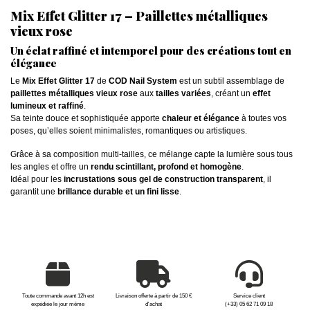
Mix Effet Glitter 17 – Paillettes métalliques
vieux rose
Un éclat raffiné et intemporel pour des créations tout en
élégance
Le
Mix Effet Glitter 17
de
COD Nail System
est un subtil assemblage de
paillettes métalliques vieux rose
aux
tailles variées
, créant un
effet
lumineux et raffiné
.
Sa teinte douce et sophistiquée apporte
chaleur et élégance
à toutes vos
poses, qu’elles soient minimalistes, romantiques ou artistiques.
Grâce à sa composition multi-tailles, ce mélange capte la lumière sous tous
les angles et offre un
rendu scintillant, profond et homogène
.
Idéal pour les
incrustations sous gel de construction transparent
, il
garantit une
brillance durable et un fini lisse
.
Toute commande avant 12h est
Livraison offerte à partir de 150 €
Service client
expédiée le jour même
d'achat
(+33) 05 62 71 09 18