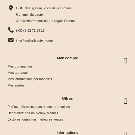
Harmony
Candy
Eye
Cat Eye
COD Nail System, Zone de la camave 3,
Tips &





Collection





Crystal





Soie &





6 chemin du pastel
31290 Villefranche-de-Lauragais France
nuancier
& Tips
Glow &
Tips
65,00 €
40,00 €
44,17 €
44,17 €
(+33) 5 62 71 09 18
Tips
info@codnailsystem.com
Mon compte
Mes commandes
Mes adresses
Mes informations personnelles
Mes alertes
Offres
Profitez dès maintenant de nos promotions
Découvrez nos nouveaux produits
Explorez toutes nos meilleures ventes
Informations