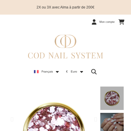
2X ou 3X avec Alma à partir de 200€
Mon compte
Français
€
Euro