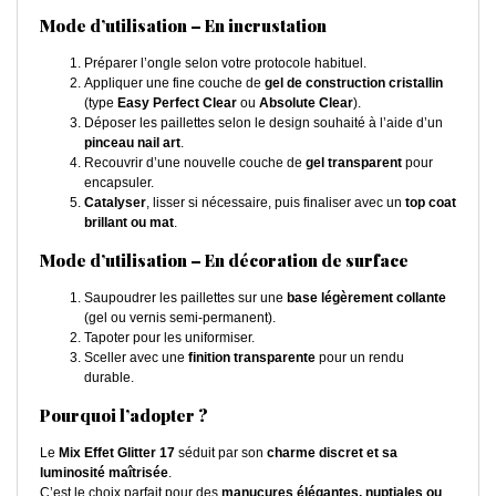
Mode d’utilisation – En incrustation
Préparer l’ongle selon votre protocole habituel.
Appliquer une fine couche de
gel de construction cristallin
(type
Easy Perfect Clear
ou
Absolute Clear
).
Déposer les paillettes selon le design souhaité à l’aide d’un
pinceau nail art
.
Recouvrir d’une nouvelle couche de
gel transparent
pour
encapsuler.
Catalyser
, lisser si nécessaire, puis finaliser avec un
top coat
brillant ou mat
.
Mode d’utilisation – En décoration de surface
Saupoudrer les paillettes sur une
base légèrement collante
(gel ou vernis semi-permanent).
Tapoter pour les uniformiser.
Sceller avec une
finition transparente
pour un rendu
durable.
Pourquoi l’adopter ?
Le
Mix Effet Glitter 17
séduit par son
charme discret et sa
luminosité maîtrisée
.
C’est le choix parfait pour des
manucures élégantes, nuptiales ou