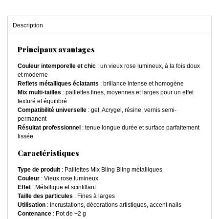
Description
Principaux avantages
Couleur intemporelle et chic
: un vieux rose lumineux, à la fois doux
et moderne
Reflets métalliques éclatants
: brillance intense et homogène
Mix multi-tailles
: paillettes fines, moyennes et larges pour un effet
texturé et équilibré
Compatibilité universelle
: gel, Acrygel, résine, vernis semi-
permanent
Résultat professionnel
: tenue longue durée et surface parfaitement
lissée
Caractéristiques
Type de produit
: Paillettes Mix Bling Bling métalliques
Couleur
: Vieux rose lumineux
Effet
: Métallique et scintillant
Taille des particules
: Fines à larges
Utilisation
: Incrustations, décorations artistiques, accent nails
Contenance
: Pot de +2 g