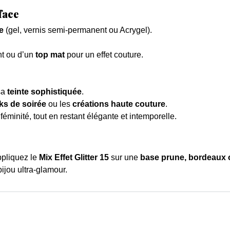
face
e
(gel, vernis semi-permanent ou Acrygel).
ant ou d’un
top mat
pour un effet couture.
sa
teinte sophistiquée
.
ks de soirée
ou les
créations haute couture
.
féminité, tout en restant élégante et intemporelle.
ppliquez le
Mix Effet Glitter 15
sur une
base prune, bordeaux 
bijou ultra-glamour.