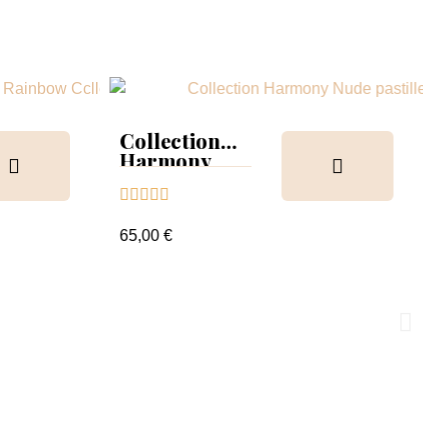
Collection
Harmony
Tips &





nuancier
65,00 €