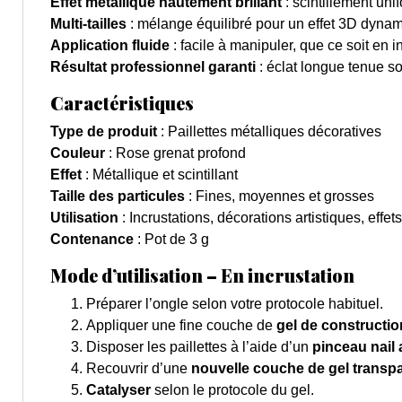
Effet métallique hautement brillant
: scintillement uni
Multi-tailles
: mélange équilibré pour un effet 3D dynami
Application fluide
: facile à manipuler, que ce soit en 
Résultat professionnel garanti
: éclat longue tenue s
Caractéristiques
Type de produit
: Paillettes métalliques décoratives
Couleur
: Rose grenat profond
Effet
: Métallique et scintillant
Taille des particules
: Fines, moyennes et grosses
Utilisation
: Incrustations, décorations artistiques, effe
Contenance
: Pot de 3 g
Mode d’utilisation – En incrustation
Préparer l’ongle selon votre protocole habituel.
Appliquer une fine couche de
gel de construction
Disposer les paillettes à l’aide d’un
pinceau nail 
Recouvrir d’une
nouvelle couche de gel transp
Catalyser
selon le protocole du gel.