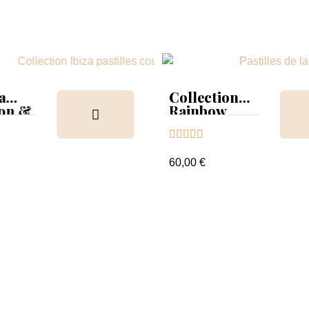
a
Collection
ion &
Rainbow
Tips &





nuancier
60,00 €