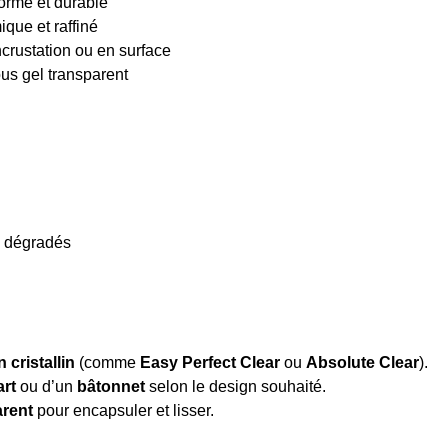
forme et durable
que et raffiné
incrustation ou en surface
ous gel transparent
ts dégradés
 cristallin
(comme
Easy Perfect Clear
ou
Absolute Clear
).
art
ou d’un
bâtonnet
selon le design souhaité.
arent
pour encapsuler et lisser.