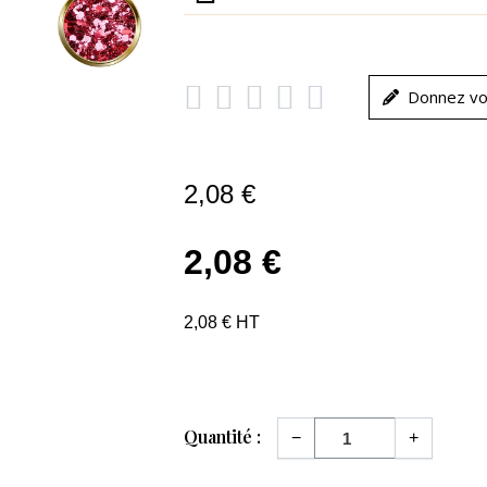





Donnez vo
2,08 €
2,08 €
2,08 € HT
Quantité :
−
+