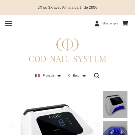
2X ou 3X avec Alma à partir de 200€
Mon compte
Français
€
Euro