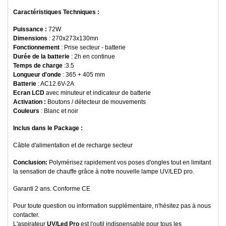
Caractéristiques Techniques :
Puissance :
72W
Dimensions
: 270x273x130mn
Fonctionnement
: Prise secteur - batterie
Durée de la batterie
: 2h en continue
Temps de charge
:3.5
Longueur d'onde
: 365 + 405 mm
Batterie
: AC12.6V-2A
Ecran LCD
avec minuteur et indicateur de batterie
Activation :
Boutons / détecteur de mouvements
Couleurs
: Blanc et noir
Inclus dans le Package :
Câble d'alimentation et de recharge secteur
Conclusion:
Polymérisez rapidement vos poses d'ongles tout en limitant
la sensation de chauffe grâce à notre nouvelle lampe UV/LED pro.
Garanti 2 ans. Conforme CE
Pour toute question ou information supplémentaire, n'hésitez pas à nous
contacter.
L'aspirateur
UV/Led Pro
est l'outil indispensable pour tous les