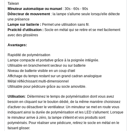
Taïwan
Minuteur automatique ou manuel
: 30s - 60s - 90s
Détecteur de mouvement
: la lampe s'allume seule lorsqu'elle détecte
une présence
Lampe sur batterie
:
Permet une utilisation sans fil.
Praticité d'utilisation :
Socle en métal qui se retire et se met facilement
avec des glissières
Avantages:
Rapidité de polymérisation
Lampe compacte et portative grâce à la poignée intégrée.
Utilisable en branchement secteur ou sur batterie
Niveau de batterie visible en un coup d'œil
Affichage du temps restant sur un grand cadran analogique
Métal réfléchissant multi-dimensionnel
Utilisable pour pédicure grâce au socle amovible.
Utilisation:
Déterminez le temps de polymérisation dont vous avez
besoin en cliquant sur le bouton dédié, de la même manière choisissez
d'activer ou désactiver le ventilateur. Un minuteur se met en route vous
indiquant ainsi la durée de polymérisation et les LED s'allument. Lorsque
le minuteur arrive à zéro, la lampe s'éteint et vos produits sont
polymérisés. Pour réaliser une pédicure, retirez le socle en métal en le
faisant glisser.