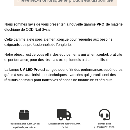
Prévenez-moi lorsque le produit est disponible
Nous sommes ravis de vous présenter la nouvelle gamme
PRO
de matériel
électrique de COD Nail System.
Cette gamme a été spécialement conçue pour répondre aux besoins
exigeants des professionnels de l'onglerie.
Notre objectif est de vous offrir des équipements qui allient confort, praticité
et performance, pour des résultats exceptionnels à chaque utilisation.
La lampe
UV LED Pro
est conçue pour offrir des performances supérieures,
grâce à ses caractéristiques techniques avancées qui garantissent des
résultats optimaux pour toutes vos séances de manucure et pédicure.
Toute commande avant 12h est
Livraison offerte à partir de 150 €
Service client
expédiée le jour même
d'achat
(+33) 05 62 71 09 18