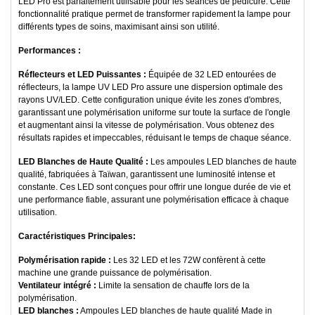
LED Pro est parfaitement utilisable pour les séances de pédicure. Cette
fonctionnalité pratique permet de transformer rapidement la lampe pour
différents types de soins, maximisant ainsi son utilité.
Performances :
Réflecteurs et LED Puissantes :
Équipée de 32 LED entourées de
réflecteurs, la lampe UV LED Pro assure une dispersion optimale des
rayons UV/LED. Cette configuration unique évite les zones d'ombres,
garantissant une polymérisation uniforme sur toute la surface de l'ongle
et augmentant ainsi la vitesse de polymérisation. Vous obtenez des
résultats rapides et impeccables, réduisant le temps de chaque séance.
LED Blanches de Haute Qualité :
Les ampoules LED blanches de haute
qualité, fabriquées à Taïwan, garantissent une luminosité intense et
constante. Ces LED sont conçues pour offrir une longue durée de vie et
une performance fiable, assurant une polymérisation efficace à chaque
utilisation.
Caractéristiques Principales:
Polymérisation rapide :
Les 32 LED et les 72W confèrent à cette
machine une grande puissance de polymérisation.
Ventilateur intégré :
Limite la sensation de chauffe lors de la
polymérisation.
LED blanches :
Ampoules LED blanches de haute qualité Made in