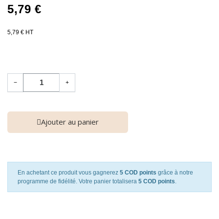
5,79 €
5,79 € HT
−
+
Ajouter au panier
En achetant ce produit vous gagnerez
5 COD points
grâce à notre
programme de fidélité. Votre panier totalisera
5 COD points
.