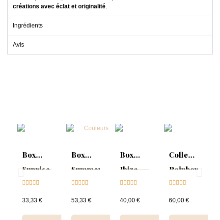
créations avec éclat et originalité
.
Ingrédients
Avis
Box
Box
Box
Collection
Sunrise
Summer
Ibiza
Rainbow
Collection





Mood :





Collection





Tips &





& Tips
ON
& Tips
nuancier
33,33 €
53,33 €
40,00 €
60,00 €
Collection