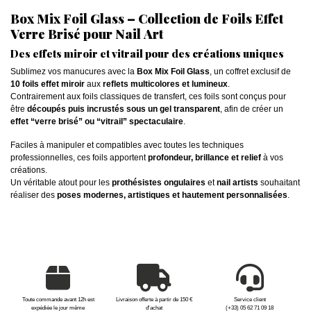
Box Mix Foil Glass – Collection de Foils Effet
Verre Brisé pour Nail Art
Des effets miroir et vitrail pour des créations uniques
Sublimez vos manucures avec la
Box Mix Foil Glass
, un coffret exclusif de
10 foils effet miroir
aux
reflets multicolores et lumineux
.
Contrairement aux foils classiques de transfert, ces foils sont conçus pour
être
découpés puis incrustés sous un gel transparent
, afin de créer un
effet “verre brisé” ou “vitrail” spectaculaire
.
Faciles à manipuler et compatibles avec toutes les techniques
professionnelles, ces foils apportent
profondeur, brillance et relief
à vos
créations.
Un véritable atout pour les
prothésistes ongulaires
et
nail artists
souhaitant
réaliser des
poses modernes, artistiques et hautement personnalisées
.
Toute commande avant 12h est
Livraison offerte à partir de 150 €
Service client
expédiée le jour même
d'achat
(+33) 05 62 71 09 18