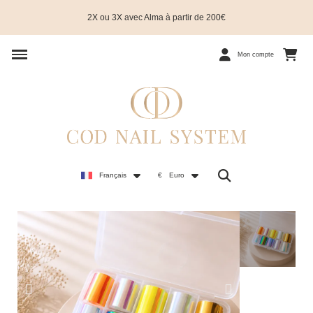
2X ou 3X avec Alma à partir de 200€
Mon compte
Français
€
Euro