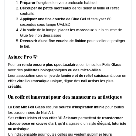
Préparer l’ongle
selon votre protocole habituel.
Découper de petits morceaux
de foil selon la taille et l’effet
souhaité.
Appliquez une fine couche de Glue Gel
et catalysez 60
secondes sous lampe UV/LED.
A la sortie de la lampe,
placer les morceaux
sur la couche de
Glue Gel non dégraissée
Recouvrir d’une fine couche de
finition
pour sceller et protéger
le foil.
Astuce Pro 💡
Pour un
rendu encore plus spectaculaire
, combinez les
Foils Glass
avec des
paillettes holographiques ou des micro-billes
.
Leur association crée un
jeu de lumière et de relief saisissant
, pour un
effet vitrail ou mosaïque unique
, digne des
nail artists les plus
créatifs
.
Un coffret innovant pour des manucures artistiques
La
Box Mix Foil Glass
est une
source d’inspiration infinie
pour toutes
les passionnées de Nail Art.
Ses
reflets irisés
et son
effet 3D éclatant
permettent de
transformer
chaque pose en œuvre d’art
, qu’il s’agisse d’un style
élégant, futuriste
ou artistique
.
Un indispensable pour toutes celles qui veulent
sublimer leurs