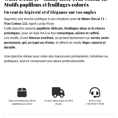
Motifs papillons et feuillages colorés
Un vent de légèreté et d’élégance sur vos ongles
Apportez une touche poétique à vos créations avec
le Water Decal 71 –
True Colour 111
signé
Lucky Rose
.
Cette planche associe
papillons délicats, feuillages doux et écritures
artistiques
, pour un Nail Art à la fois
romantique, aérien et raffiné
.
Les motifs, d’une
finesse extrême
, se posent facilement sur
vernis semi-
permanent, gel, acrygel ou résine
, et offrent un rendu
léger, naturel et
durable
.
Une planche idéale pour créer des manucures printanières, bohèmes ou
poétiques, tout en conservant une allure professionnelle.
Toute commande avant 12h est
Livraison offerte à partir de 150 €
Service client
expédiée le jour même
d'achat
(+33) 05 62 71 09 18