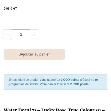
2,08 € HT
−
+
Ajouter au panier
En achetant ce produit vous gagnerez
2 COD points
grâce à notre
programme de fidélité. Votre panier totalisera
2 COD points
.
Water Decal 71 – Lucky Rose True Colour 111 –