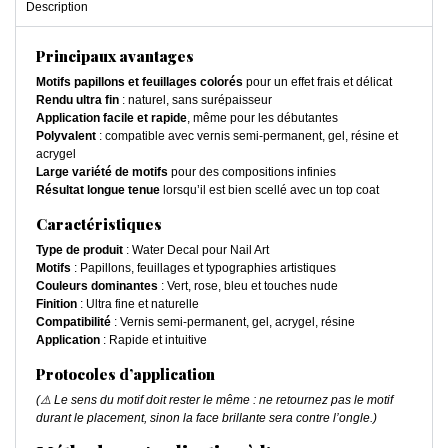
Description
Principaux avantages
Motifs papillons et feuillages colorés
pour un effet frais et délicat
Rendu ultra fin
: naturel, sans surépaisseur
Application facile et rapide
, même pour les débutantes
Polyvalent
: compatible avec vernis semi-permanent, gel, résine et
acrygel
Large variété de motifs
pour des compositions infinies
Résultat longue tenue
lorsqu’il est bien scellé avec un top coat
Caractéristiques
Type de produit
: Water Decal pour Nail Art
Motifs
: Papillons, feuillages et typographies artistiques
Couleurs dominantes
: Vert, rose, bleu et touches nude
Finition
: Ultra fine et naturelle
Compatibilité
: Vernis semi-permanent, gel, acrygel, résine
Application
: Rapide et intuitive
Protocoles d’application
(⚠️ Le sens du motif doit rester le même : ne retournez pas le motif
durant le placement, sinon la face brillante sera contre l’ongle.)