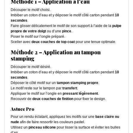
Méthode 1 – Application à l’eau
Découper le motif choisi.
Imbiber un coton d’eau et y déposer le motif côté carton pendant
10
secondes
.
Faire glisser délicatement le motif de son support à l’aide de la
pulpe
propre de votre doigt
ou d’une
pince
.
Poser le motif sur l’ongle préparé.
Sceller avec
deux couches de top coat
pour une tenue optimale.
Méthode 2 – Application au tampon
stamping
Découper le motif désiré.
Imbiber un coton d’eau et y déposer le motif côté carton pendant
10
secondes
.
Déposer le côté motif sur un
tampon stamping propre
.
Le motif reste sur le tampon par
transfert
.
Appliquer le motif sur l’ongle en
pressant légèrement
.
Recouvrir de
deux couches de finition
pour fixer le design.
Astuce Pro
Pour un rendu éclatant, appliquez les motifs sur une
base claire ou
nude
afin de faire ressortir les couleurs pastel.
Utilisez un
pinceau silicone
pour lisser la surface et éviter les bulles
d’air.