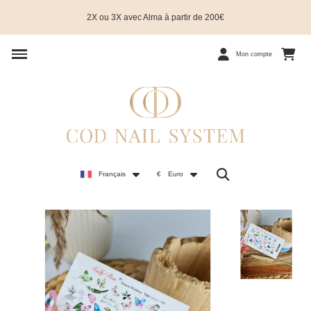
2X ou 3X avec Alma à partir de 200€
Mon compte
Français
€
Euro