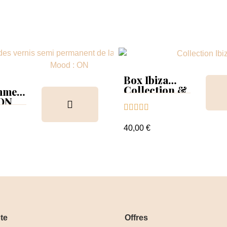
Box Ibiza
Collection &
mmer
Tips
 ON





ion &
ancier
40,00 €
te
Offres