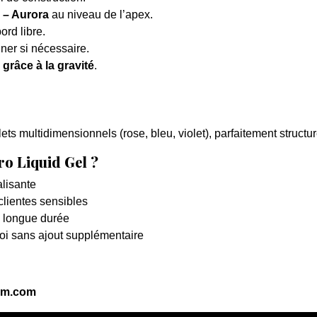
 – Aurora
au niveau de l’apex.
ord libre.
iner si nécessaire.
grâce à la gravité
.
lets multidimensionnels (rose, bleu, violet), parfaitement structu
ro Liquid Gel ?
alisante
lientes sensibles
e longue durée
loi sans ajout supplémentaire
em.com