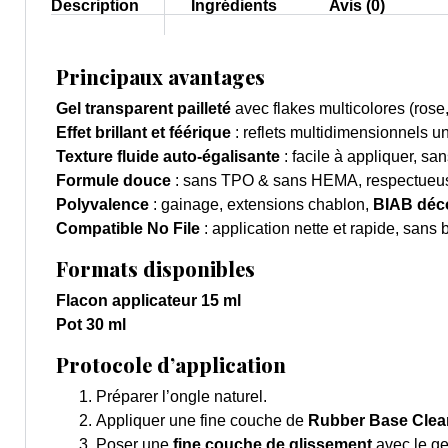
Description
Ingrédients
Avis (0)
Principaux avantages
Gel transparent pailleté
avec flakes multicolores (rose, 
Effet brillant et féérique
: reflets multidimensionnels u
Texture fluide auto-égalisante
: facile à appliquer, sa
Formule douce
: sans TPO & sans HEMA, respectueus
Polyvalence
: gainage, extensions chablon,
BIAB déco
Compatible No File
: application nette et rapide, sans
Formats disponibles
Flacon applicateur 15 ml
Pot 30 ml
Protocole d’application
Préparer l’ongle naturel.
Appliquer une fine couche de
Rubber Base Clea
Poser une
fine couche de glissement
avec le ge