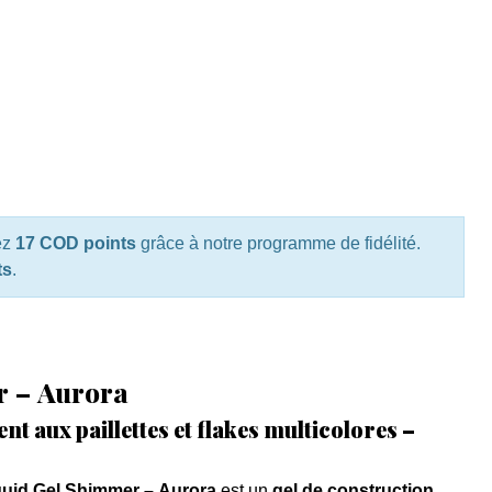
ez
17 COD points
grâce à notre programme de fidélité.
ts
.
r – Aurora
t aux paillettes et flakes multicolores –
quid Gel Shimmer – Aurora
est un
gel de construction