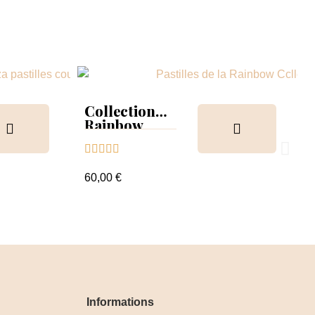
Collection
Rainbow
Tips &





nuancier
60,00 €
Informations