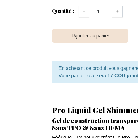
Quantité :
−
+
Ajouter au panier
En achetant ce produit vous gagner
Votre panier totalisera
17 COD poin
Pro Liquid Gel Shimme
Gel de construction transparen
Sans TPO & Sans HEMA
Féérique, lumineux et créatif, le
Pro Li