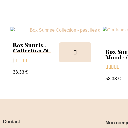
Box Sunrise
Collection &
Box Su
Tips
Mood :





Collect





Tips+nu
33,33 €
clear
53,33 €
Contact
Mon comp