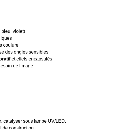
bleu, violet)
niques
ns coulure
e des ongles sensibles
ratif
et effets encapsulés
 besoin de limage
r
, catalyser sous lampe UV/LED.
l de construction.