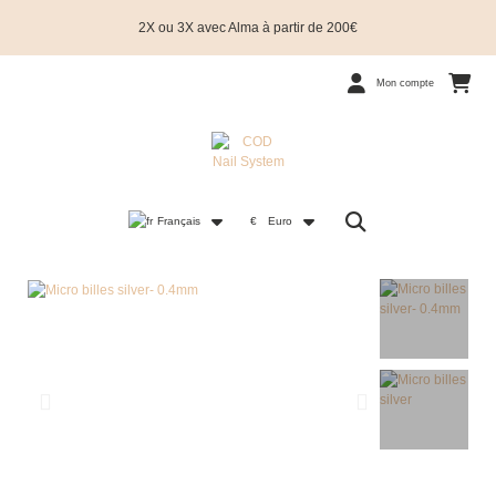
2X ou 3X avec Alma à partir de 200€
Mon compte
Français
€
Euro