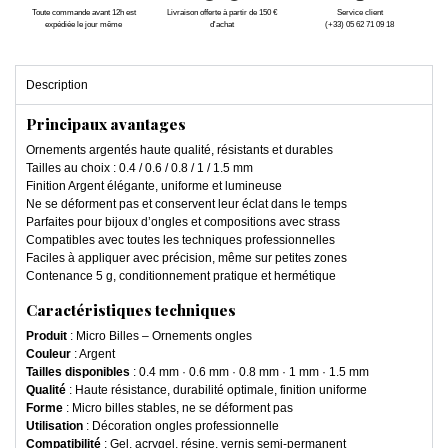
Toute commande avant 12h est
Livraison offerte à partir de 150 €
Service client
expédiée le jour même
d'achat
(+33) 05 62 71 09 18
Description
Principaux avantages
Ornements argentés haute qualité, résistants et durables
Tailles au choix : 0.4 / 0.6 / 0.8 / 1 / 1.5 mm
Finition Argent élégante, uniforme et lumineuse
Ne se déforment pas et conservent leur éclat dans le temps
Parfaites pour bijoux d’ongles et compositions avec strass
Compatibles avec toutes les techniques professionnelles
Faciles à appliquer avec précision, même sur petites zones
Contenance 5 g, conditionnement pratique et hermétique
Caractéristiques techniques
Produit
: Micro Billes – Ornements ongles
Couleur
: Argent
Tailles disponibles
: 0.4 mm · 0.6 mm · 0.8 mm · 1 mm · 1.5 mm
Qualité
: Haute résistance, durabilité optimale, finition uniforme
Forme
: Micro billes stables, ne se déforment pas
Utilisation
: Décoration ongles professionnelle
Compatibilité
: Gel, acrygel, résine, vernis semi-permanent