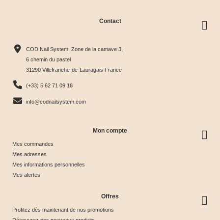
Contact
Collection
Box
Box Cat
Collection
Harmony
Candy
Eye
Cat Eye
COD Nail System, Zone de la camave 3,
Tips &





Collection





Crystal





Soie &





6 chemin du pastel
31290 Villefranche-de-Lauragais France
nuancier
& Tips
Glow &
Tips
65,00 €
40,00 €
44,17 €
44,17 €
(+33) 5 62 71 09 18
Tips
info@codnailsystem.com
Mon compte
Mes commandes
Mes adresses
Mes informations personnelles
Mes alertes
Offres
Profitez dès maintenant de nos promotions
Découvrez nos nouveaux produits