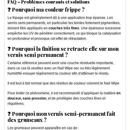
FAQ – Problèmes courants et solutions
❓ Pourquoi ma couleur frippe ?
Le fripage est généralement dû à une application trop épaisse. Les
vernis semi permanents, en particulier les teintes fortement pigmentées,
doivent être appliqués en
couches très fines
. Une épaisseur excessive
empêche les UV de pénétrer correctement, ce qui bloque la catalysation
en profondeur et provoque cet effet de rétractation.
❓ Pourquoi la finition se retracte elle sur mon
vernis semi permanent ?
Certaine référence peuvent avoir une couche résiduelle importante,
dans ce cas là veuillez avec un Nail Wipe sec ou très légèrement
humidifié essuyer légèrement la couleur afin d'atténuer le résidu.
Il est tout à fait normal que des résidus de couleur colorent le Nail Wipe
Pour éviter ce phénomène, il est recommandé d’appliquer la matière
en
douceur, sans pression
, et de privilégier des couches fines et
régulières.
❓ Pourquoi mon vernis semi-permanent fait
des grumeaux ?
Les grumeaux peuvent apparaître en cas de :