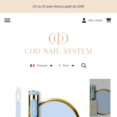
2X ou 3X avec Alma à partir de 200€
Mon compte
Français
€
Euro