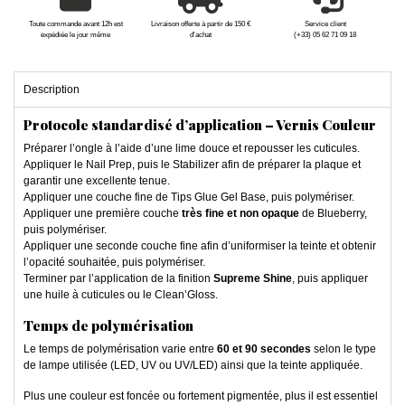
Toute commande avant 12h est
Livraison offerte à partir de 150 €
Service client
expédiée le jour même
d'achat
(+33) 05 62 71 09 18
Description
Protocole standardisé d’application – Vernis Couleur
Préparer l’ongle à l’aide d’une lime douce et repousser les cuticules.
Appliquer le Nail Prep, puis le Stabilizer afin de préparer la plaque et
garantir une excellente tenue.
Appliquer une couche fine de Tips Glue Gel Base, puis polymériser.
Appliquer une première couche
très fine et non opaque
de Blueberry,
puis polymériser.
Appliquer une seconde couche fine afin d’uniformiser la teinte et obtenir
l’opacité souhaitée, puis polymériser.
Terminer par l’application de la finition
Supreme Shine
, puis appliquer
une huile à cuticules ou le Clean’Gloss.
Temps de polymérisation
Le temps de polymérisation varie entre
60 et 90 secondes
selon le type
de lampe utilisée (LED, UV ou UV/LED) ainsi que la teinte appliquée.
Plus une couleur est foncée ou fortement pigmentée, plus il est essentiel