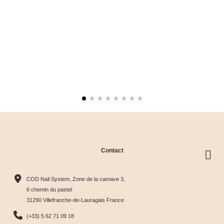
Contact
COD Nail System, Zone de la camave 3,
6 chemin du pastel
31290 Villefranche-de-Lauragais France
(+33) 5 62 71 09 18