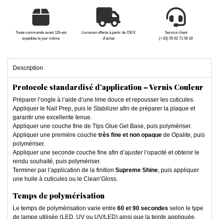
Toute commande avant 12h est
Livraison offerte à partir de 150 €
Service client
expédiée le jour même
d'achat
(+33) 05 62 71 09 18
Description
Protocole standardisé d’application – Vernis Couleur
Préparer l’ongle à l’aide d’une lime douce et repousser les cuticules.
Appliquer le Nail Prep, puis le Stabilizer afin de préparer la plaque et
garantir une excellente tenue.
Appliquer une couche fine de Tips Glue Gel Base, puis polymériser.
Appliquer une première couche
très fine et non opaque
de Opalite, puis
polymériser.
Appliquer une seconde couche fine afin d’ajuster l’opacité et obtenir le
rendu souhaité, puis polymériser.
Terminer par l’application de la finition
Supreme Shine
, puis appliquer
une huile à cuticules ou le Clean’Gloss.
Temps de polymérisation
Le temps de polymérisation varie entre
60 et 90 secondes
selon le type
de lampe utilisée (LED, UV ou UV/LED) ainsi que la teinte appliquée.