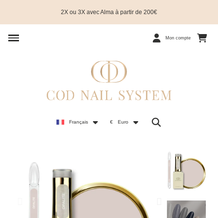
2X ou 3X avec Alma à partir de 200€
Mon compte
Français
€
Euro