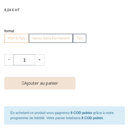
8,04 € HT
format
VSP & Tips
Vernis Semi-Permanent
Tips
−
+
Ajouter au panier
En achetant ce produit vous gagnerez
8 COD points
grâce à notre
programme de fidélité. Votre panier totalisera
8 COD points
.