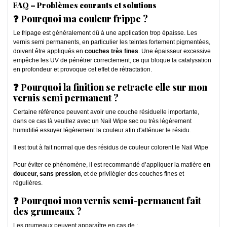
FAQ – Problèmes courants et solutions
❓ Pourquoi ma couleur frippe ?
Le fripage est généralement dû à une application trop épaisse. Les
vernis semi permanents, en particulier les teintes fortement pigmentées,
doivent être appliqués en
couches très fines
. Une épaisseur excessive
empêche les UV de pénétrer correctement, ce qui bloque la catalysation
en profondeur et provoque cet effet de rétractation.
❓ Pourquoi la finition se retracte elle sur mon
vernis semi permanent ?
Certaine référence peuvent avoir une couche résiduelle importante,
dans ce cas là veuillez avec un Nail Wipe sec ou très légèrement
humidifié essuyer légèrement la couleur afin d'atténuer le résidu.
Il est tout à fait normal que des résidus de couleur colorent le Nail Wipe
Pour éviter ce phénomène, il est recommandé d’appliquer la matière
en
douceur, sans pression
, et de privilégier des couches fines et
régulières.
❓ Pourquoi mon vernis semi-permanent fait
des grumeaux ?
Les grumeaux peuvent apparaître en cas de :