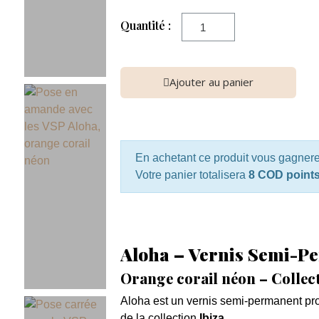
Quantité :
Ajouter au panier
En achetant ce produit vous gagner
Votre panier totalisera
8 COD point
Aloha – Vernis Semi-P
Orange corail néon – Colle
Aloha est un vernis semi-permanent prof
de la collection
Ibiza
.