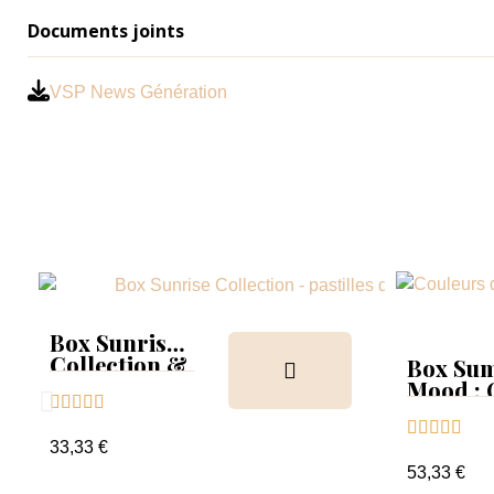
Documents joints
VSP News Génération
Box Sunrise
Collection &
Box Su
Tips
Mood :





Collect





Tips+nu
33,33 €
clear
53,33 €