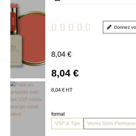





Donnez vo
8,04 €
8,04 €
8,04 € HT
format
VSP & Tips
Vernis Semi-Permanen