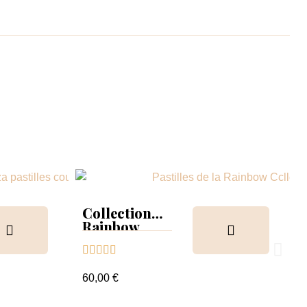
Collection
Rainbow
Tips &





nuancier
60,00 €