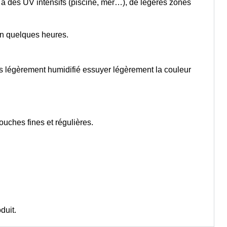
 à des UV intensifs (piscine, mer…), de légères zones
en quelques heures.
ès légèrement humidifié essuyer légèrement la couleur
couches fines et régulières.
duit.