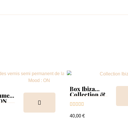
Box Ibiza
Collection &
mmer
Tips
 ON





ion &
ancier
40,00 €