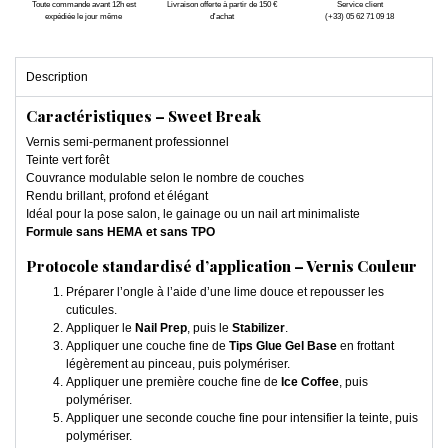
Toute commande avant 12h est
Livraison offerte à partir de 150 €
Service client
expédiée le jour même
d'achat
(+33) 05 62 71 09 18
Description
Caractéristiques – Sweet Break
Vernis semi-permanent professionnel
Teinte vert forêt
Couvrance modulable selon le nombre de couches
Rendu brillant, profond et élégant
Idéal pour la pose salon, le gainage ou un nail art minimaliste
Formule sans HEMA et sans TPO
Protocole standardisé d’application – Vernis Couleur
Préparer l’ongle à l’aide d’une lime douce et repousser les
cuticules.
Appliquer le
Nail Prep
, puis le
Stabilizer
.
Appliquer une couche fine de
Tips Glue Gel Base
en frottant
légèrement au pinceau, puis polymériser.
Appliquer une première couche fine de
Ice Coffee
, puis
polymériser.
Appliquer une seconde couche fine pour intensifier la teinte, puis
polymériser.