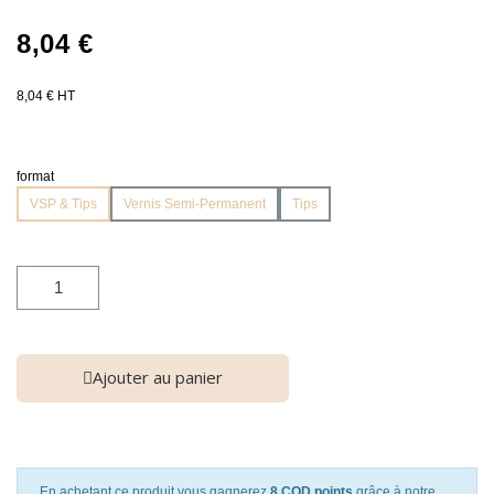
8,04 €
8,04 € HT
format
VSP & Tips
Vernis Semi-Permanent
Tips
Ajouter au panier
En achetant ce produit vous gagnerez
8 COD points
grâce à notre