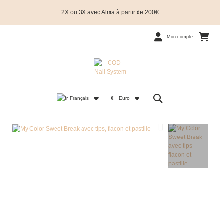
2X ou 3X avec Alma à partir de 200€
Mon compte
Français
€
Euro