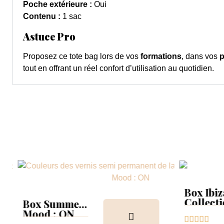
Poche extérieure :
Oui
Contenu :
1 sac
Astuce Pro
Proposez ce tote bag lors de vos
formations
, dans vos
p
tout en offrant un réel confort d’utilisation au quotidien.
Box Ibiz
Collect
Box Summer
Tips
Mood : ON





Collection &