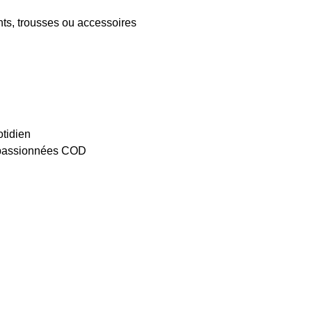
nts, trousses ou accessoires
otidien
et passionnées COD