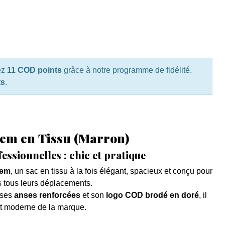
ez
11 COD points
grâce à notre programme de fidélité.
ts
.
tem en Tissu (Marron)
ssionnelles : chic et pratique
tem
, un sac en tissu à la fois élégant, spacieux et conçu pour
 tous leurs déplacements.
 ses
anses renforcées
et son
logo COD brodé en doré
, il
et moderne de la marque.