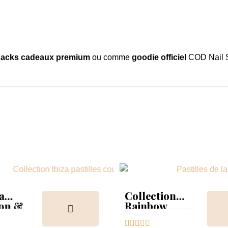
acks cadeaux premium
ou comme
goodie officiel
COD Nail Sy
a
Collection
ion &
Rainbow
Tips &





nuancier