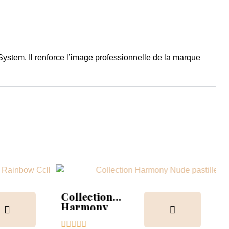
stem. Il renforce l’image professionnelle de la marque
Collection
Harmony
Tips &





nuancier