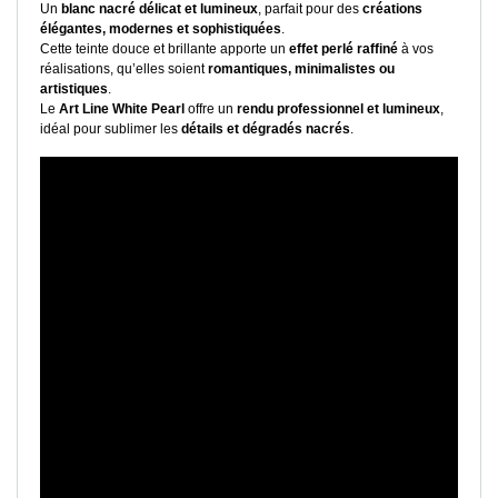
Un
blanc nacré délicat et lumineux
, parfait pour des
créations
élégantes, modernes et sophistiquées
.
Cette teinte douce et brillante apporte un
effet perlé raffiné
à vos
réalisations, qu’elles soient
romantiques, minimalistes ou
artistiques
.
Le
Art Line White Pearl
offre un
rendu professionnel et lumineux
,
idéal pour sublimer les
détails et dégradés nacrés
.