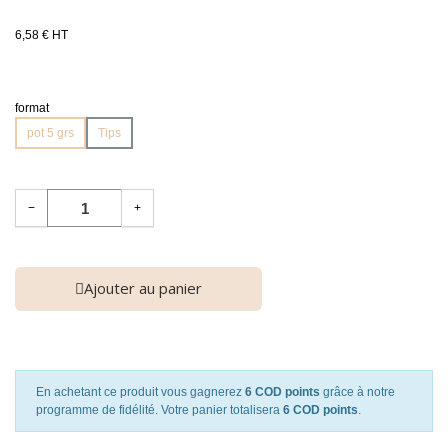
6,58 € HT
format
pot 5 grs
Tips
−
+
Ajouter au panier
En achetant ce produit vous gagnerez
6 COD points
grâce à notre
programme de fidélité. Votre panier totalisera
6 COD points
.