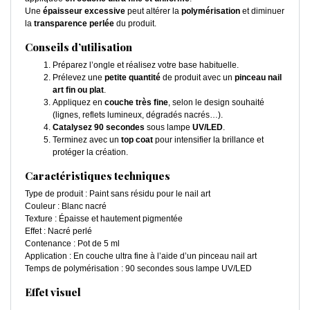
Une
épaisseur excessive
peut altérer la
polymérisation
et diminuer
la
transparence perlée
du produit.
Conseils d’utilisation
Préparez l’ongle et réalisez votre base habituelle.
Prélevez une
petite quantité
de produit avec un
pinceau nail
art fin ou plat
.
Appliquez en
couche très fine
, selon le design souhaité
(lignes, reflets lumineux, dégradés nacrés…).
Catalysez 90 secondes
sous lampe
UV/LED
.
Terminez avec un
top coat
pour intensifier la brillance et
protéger la création.
Caractéristiques techniques
Type de produit : Paint sans résidu pour le nail art
Couleur : Blanc nacré
Texture : Épaisse et hautement pigmentée
Effet : Nacré perlé
Contenance : Pot de 5 ml
Application : En couche ultra fine à l’aide d’un pinceau nail art
Temps de polymérisation : 90 secondes sous lampe UV/LED
Effet visuel