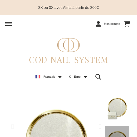
2X ou 3X avec Alma à partir de 200€
Mon compte
Français
€
Euro