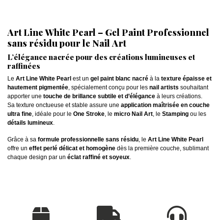
Art Line White Pearl – Gel Paint Professionnel
sans résidu pour le Nail Art
L’élégance nacrée pour des créations lumineuses et
raffinées
Le
Art Line White Pearl
est un
gel paint blanc nacré
à la
texture épaisse et
hautement pigmentée
, spécialement conçu pour les
nail artists
souhaitant
apporter une
touche de brillance subtile et d’élégance
à leurs créations.
Sa texture onctueuse et stable assure une
application maîtrisée en couche
ultra fine
, idéale pour le
One Stroke
, le
micro Nail Art
, le
Stamping
ou les
détails lumineux
.
Grâce à sa
formule professionnelle sans résidu
, le
Art Line White Pearl
offre un
effet perlé délicat et homogène
dès la première couche, sublimant
chaque design par un
éclat raffiné et soyeux
.