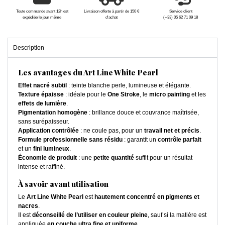
Toute commande avant 12h est
Livraison offerte à partir de 150 €
Service client
expédiée le jour même
d'achat
(+33) 05 62 71 09 18
Description
Les avantages du Art Line White Pearl
Effet nacré subtil
: teinte blanche perle, lumineuse et élégante.
Texture épaisse
: idéale pour le
One Stroke
, le
micro painting
et les
effets de lumière
.
Pigmentation homogène
: brillance douce et couvrance maîtrisée,
sans surépaisseur.
Application contrôlée
: ne coule pas, pour un
travail net et précis
.
Formule professionnelle sans résidu
: garantit un
contrôle parfait
et un
fini lumineux
.
Économie de produit
: une
petite quantité
suffit pour un résultat
intense et raffiné.
À savoir avant utilisation
Le
Art Line White Pearl
est
hautement concentré en pigments et
nacres
.
Il est
déconseillé de l’utiliser en couleur pleine
, sauf si la matière est
appliquée
en couche ultra fine et uniforme
.