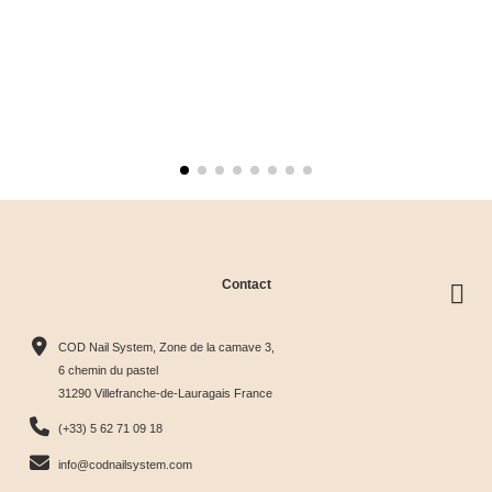
Contact
COD Nail System, Zone de la camave 3,
6 chemin du pastel
31290 Villefranche-de-Lauragais France
(+33) 5 62 71 09 18
info@codnailsystem.com